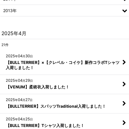
2013年
2025年4月
21
件
2025
04
30
年
月
日
【BULL TERRIER】×【クレベル・コイケ】新作コラボTシャツ
入荷しました！
2025
04
29
年
月
日
【VENUM】柔術衣入荷しました！
2025
04
27
年
月
日
【BULLTERRIER】スパッツTraditional入荷しました！
2025
04
25
年
月
日
【BULL TERRIER】Tシャツ入荷しました！