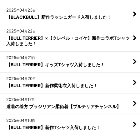
2025
04
23
年
月
日
【BLACKBULL】新作ラッシュガード入荷しました！
2025
04
22
年
月
日
【BULL TERRIER】×【クレベル・コイケ】新作コラボTシャツ
入荷しました！
2025
04
21
年
月
日
【BULL TERRIER】キッズTシャツ入荷しました！
2025
04
20
年
月
日
【BULL TERRIER】新作柔術衣入荷しました！
2025
04
17
年
月
日
道着の着方 ブラジリアン柔術着【ブルテリアチャンネル】
2025
04
16
年
月
日
【BULL TERRIER】新作Tシャツ入荷しました！