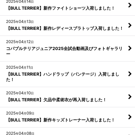
2025
04
14
年
月
日
【BULL TERRIER】新作ファイトショーツ入荷しました！
2025
04
13
年
月
日
【BULL TERRIER】新作レディースブラトップ入荷しました！
2025
04
12
年
月
日
コパブルテリアジュニア2025全試合動画及びフォトギャラリ
ー
2025
04
11
年
月
日
【BULL TERRIER】ハンドラップ（バンテージ）入荷しまし
た！
2025
04
10
年
月
日
【BULL TERRIER】欠品中柔術衣が再入荷しました！
2025
04
09
年
月
日
【BULL TERRIER】新作キッズトレーナー入荷しました！
2025
04
08
年
月
日