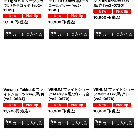
ツ Light 5.0 ダークブラ
ツ G-Fit Scales 黒/チャ
ツ 20th Anniversary
ウン/テラコッタ
[
ve2-
コールグレー
[
ve2-
黒/赤
[
ve2-0720
]
1262
]
1249
]
10,900
円
(税込)
9,900
円
(税込)
10,900
円
(税込)
カートに入れる
カートに入れる
カートに入れる
Venum x Tekken8 ファ
VENUM ファイトショー
VENUM ファイトショー
イトショーツ King 黒/黄
ツ Matupa 黒/グレー/金
ツ Wolf Atak 黒/グレー
[
ve2-0684
]
[
ve2-0679
]
[
ve2-0678
]
11,900
円
(税込)
10,900
円
(税込)
10,900
円
(税込)
カートに入れる
カートに入れる
カートに入れる