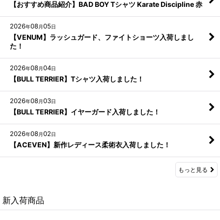
【おすすめ商品紹介】BAD BOY Tシャツ Karate Discipline 赤
2026
08
05
年
月
日
【VENUM】ラッシュガード、ファイトショーツ入荷しまし
た！
2026
08
04
年
月
日
【BULL TERRIER】Tシャツ入荷しました！
2026
08
03
年
月
日
【BULL TERRIER】イヤーガード入荷しました！
2026
08
02
年
月
日
【ACEVEN】新作レディース柔術衣入荷しました！
もっと見る
新入荷商品