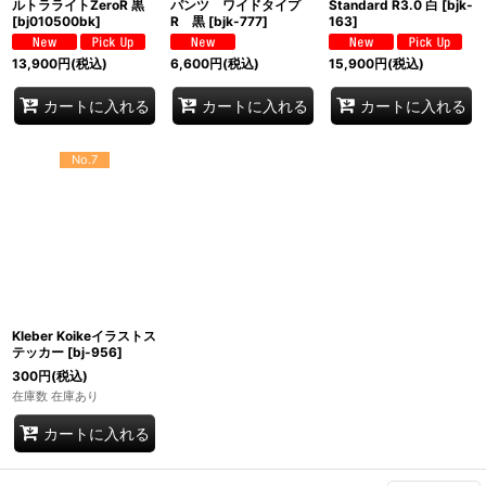
ルトラライトZeroR 黒
パンツ ワイドタイプ
Standard R3.0 白
[
bjk-
[
bj010500bk
]
R 黒
[
bjk-777
]
163
]
13,900
円
(税込)
6,600
円
(税込)
15,900
円
(税込)
カートに入れる
カートに入れる
カートに入れる
No.7
Kleber Koikeイラストス
テッカー
[
bj-956
]
300
円
(税込)
在庫数 在庫あり
カートに入れる