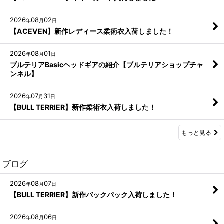
2026
08
02
年
月
日
【ACEVEN】新作レディース柔術衣入荷しました！
2026
08
01
年
月
日
ブルテリアBasicヘッドギアの紹介【ブルテリアショップチャ
ンネル】
2026
07
31
年
月
日
【BULL TERRIER】新作柔術衣入荷しました！
もっと見る
ブログ
2026
08
07
年
月
日
【BULL TERRIER】新作バックパック入荷しました！
2026
08
06
年
月
日