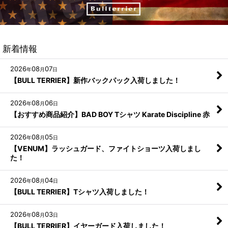
新着情報
2026
08
07
年
月
日
【BULL TERRIER】新作バックパック入荷しました！
2026
08
06
年
月
日
【おすすめ商品紹介】BAD BOY Tシャツ Karate Discipline 赤
2026
08
05
年
月
日
【VENUM】ラッシュガード、ファイトショーツ入荷しまし
た！
2026
08
04
年
月
日
【BULL TERRIER】Tシャツ入荷しました！
2026
08
03
年
月
日
【BULL TERRIER】イヤーガード入荷しました！