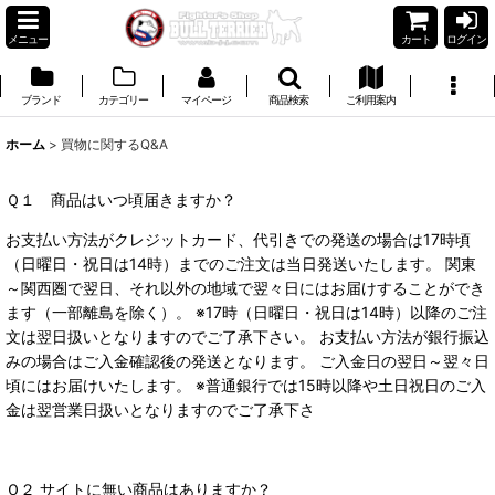
メニュー
カート
ログイン
ブランド
カテゴリー
マイページ
商品検索
ご利用案内
ホーム
>
買物に関するQ&A
Ｑ１ 商品はいつ頃届きますか？
お支払い方法がクレジットカード、代引きでの発送の場合は17時頃
（日曜日・祝日は14時）までのご注文は当日発送いたします。 関東
～関西圏で翌日、それ以外の地域で翌々日にはお届けすることができ
ます（一部離島を除く）。 ※17時（日曜日・祝日は14時）以降のご注
文は翌日扱いとなりますのでご了承下さい。 お支払い方法が銀行振込
みの場合はご入金確認後の発送となります。 ご入金日の翌日～翌々日
頃にはお届けいたします。 ※普通銀行では15時以降や土日祝日のご入
金は翌営業日扱いとなりますのでご了承下さ
Ｑ２ サイトに無い商品はありますか？