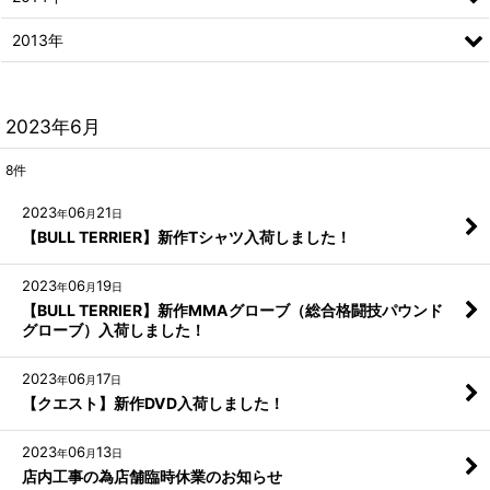
2013年
2023年6月
8
件
2023
06
21
年
月
日
【BULL TERRIER】新作Tシャツ入荷しました！
2023
06
19
年
月
日
【BULL TERRIER】新作MMAグローブ（総合格闘技パウンド
グローブ）入荷しました！
2023
06
17
年
月
日
【クエスト】新作DVD入荷しました！
2023
06
13
年
月
日
店内工事の為店舗臨時休業のお知らせ