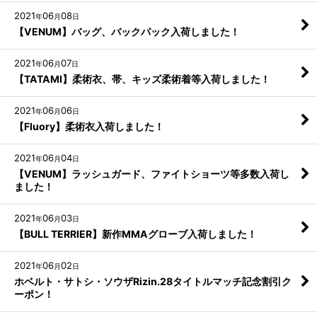
2021
06
08
年
月
日
【VENUM】バッグ、バックパック入荷しました！
2021
06
07
年
月
日
【TATAMI】柔術衣、帯、キッズ柔術着等入荷しました！
2021
06
06
年
月
日
【Fluory】柔術衣入荷しました！
2021
06
04
年
月
日
【VENUM】ラッシュガード、ファイトショーツ等多数入荷し
ました！
2021
06
03
年
月
日
【BULL TERRIER】新作MMAグローブ入荷しました！
2021
06
02
年
月
日
ホベルト・サトシ・ソウザRizin.28タイトルマッチ記念割引ク
ーポン！