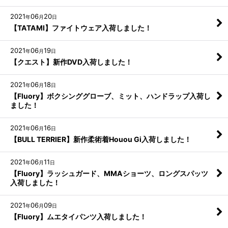
2021
06
20
年
月
日
【TATAMI】ファイトウェア入荷しました！
2021
06
19
年
月
日
【クエスト】新作DVD入荷しました！
2021
06
18
年
月
日
【Fluory】ボクシンググローブ、ミット、ハンドラップ入荷し
ました！
2021
06
16
年
月
日
【BULL TERRIER】新作柔術着Houou Gi入荷しました！
2021
06
11
年
月
日
【Fluory】ラッシュガード、MMAショーツ、ロングスパッツ
入荷しました！
2021
06
09
年
月
日
【Fluory】ムエタイパンツ入荷しました！