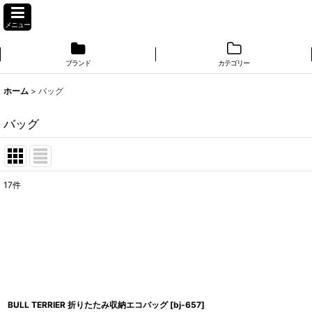
メニュー
ブランド
カテゴリー
ホーム
>
バッグ
バッグ
17
件
表示数
:
並び順
:
BULL TERRIER 折りたたみ収納エコバッグ
[
bj-657
]