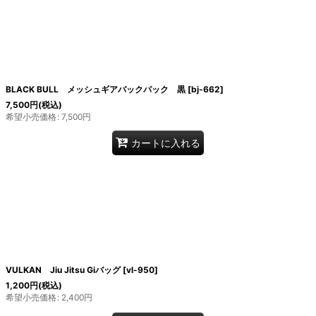
BLACK BULL メッシュギアバックパック 黒
[
bj-662
]
7,500
円
(税込)
希望小売価格
:
7,500
円
カートに入れる
VULKAN Jiu Jitsu Giバッグ
[
vl-950
]
1,200
円
(税込)
希望小売価格
:
2,400
円