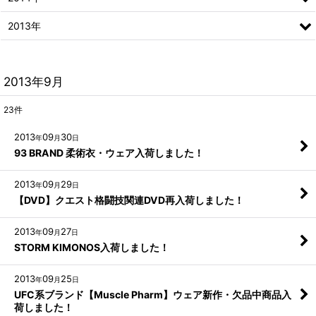
2013年
2013年9月
23
件
2013
09
30
年
月
日
93 BRAND 柔術衣・ウェア入荷しました！
2013
09
29
年
月
日
【DVD】クエスト格闘技関連DVD再入荷しました！
2013
09
27
年
月
日
STORM KIMONOS入荷しました！
2013
09
25
年
月
日
UFC系ブランド【Muscle Pharm】ウェア新作・欠品中商品入
荷しました！