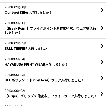
2013
09
08
年
月
日
Contract Killer 入荷しました！
2013
09
06
年
月
日
【Break Point】ブレイクポイント新作柔術衣、ウェア等入荷
しました！
2013
09
05
年
月
日
BULL TERRIER入荷しました！
2013
09
04
年
月
日
HAYABUSA FIGHT WEAR入荷しました！
2013
09
03
年
月
日
UFC系ブランド【Bony Acai】ウェア入荷しました！
2013
09
02
年
月
日
【Grips】グリップス 柔術衣、ファイトウェア入荷しました！