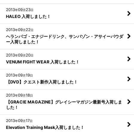
2013
09
23
年
月
日
HALEO 入荷しました！
2013
09
22
年
月
日
ヘランパゴ・エナジードリンク、サンバゾン・アサイーパウダ
ー入荷しました！
2013
09
20
年
月
日
VENUM FIGHT WEAR 入荷しました！
2013
09
19
年
月
日
【DVD】クエスト新作入荷しました！
2013
09
18
年
月
日
【GRACIE MAGAZINE】グレイシーマガジン最新号入荷しま
した！
2013
09
17
年
月
日
Elevation Training Mask入荷しました！