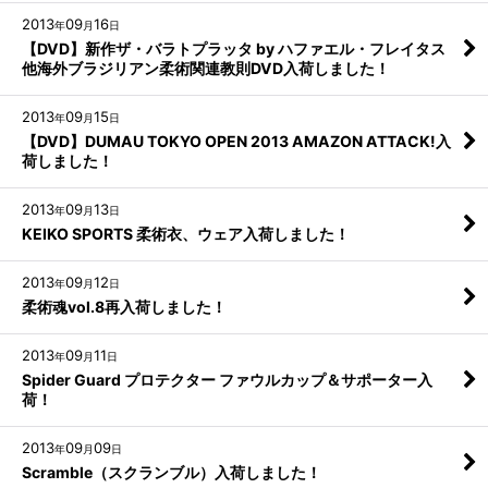
2013
09
16
年
月
日
【DVD】新作ザ・バラトプラッタ by ハファエル・フレイタス
他海外ブラジリアン柔術関連教則DVD入荷しました！
2013
09
15
年
月
日
【DVD】DUMAU TOKYO OPEN 2013 AMAZON ATTACK!入
荷しました！
2013
09
13
年
月
日
KEIKO SPORTS 柔術衣、ウェア入荷しました！
2013
09
12
年
月
日
柔術魂vol.8再入荷しました！
2013
09
11
年
月
日
Spider Guard プロテクター ファウルカップ＆サポーター入
荷！
2013
09
09
年
月
日
Scramble（スクランブル）入荷しました！