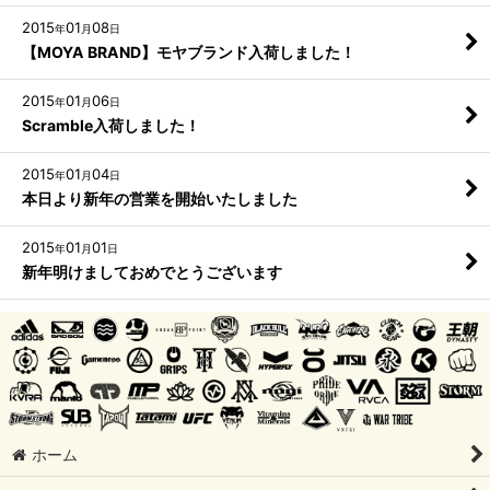
2015
01
08
年
月
日
【MOYA BRAND】モヤブランド入荷しました！
2015
01
06
年
月
日
Scramble入荷しました！
2015
01
04
年
月
日
本日より新年の営業を開始いたしました
2015
01
01
年
月
日
新年明けましておめでとうございます
ホーム