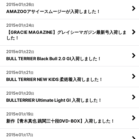
2015
01
26
年
月
日
AMAZOOアサイースムージーが入荷しました！
2015
01
24
年
月
日
【GRACIE MAGAZINE】グレイシーマガジン最新号入荷しま
した！
2015
01
22
年
月
日
BULL TERRIER Black Bull 2.0 GI入荷しました！
2015
01
21
年
月
日
BULL TERRIER NEW KIDS 柔術着入荷しました！
2015
01
20
年
月
日
BULLTERRIER Ultimate Light GI 入荷しました！
2015
01
19
年
月
日
新作【青木真也 跳関三十段DVD-BOX】入荷しました！
2015
01
17
年
月
日