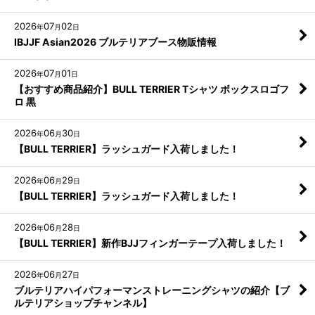
2026
07
02
年
月
日
IBJJF Asian2026 ブルテリアブース物販情報
2026
07
01
年
月
日
【おすすめ商品紹介】BULL TERRIER Tシャツ ボックスロゴフ
ロ 黒
2026
06
30
年
月
日
【BULL TERRIER】ラッシュガード入荷しました！
2026
06
29
年
月
日
【BULL TERRIER】ラッシュガード入荷しました！
2026
06
28
年
月
日
【BULL TERRIER】新作BJJフィンガーテープ入荷しました！
2026
06
27
年
月
日
ブルテリアハイパフォーマンストレーニングシャツの紹介【ブ
ルテリアショップチャンネル】