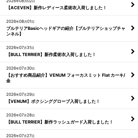
2026
08
02
年
月
日
【ACEVEN】新作レディース柔術衣入荷しました！
2026
08
01
年
月
日
ブルテリアBasicヘッドギアの紹介【ブルテリアショップチャ
ンネル】
2026
07
31
年
月
日
【BULL TERRIER】新作柔術衣入荷しました！
2026
07
30
年
月
日
【おすすめ商品紹介】VENUM フォーカスミット Flat カーキ/
金
2026
07
29
年
月
日
【VENUM】ボクシンググローブ入荷しました！
2026
07
28
年
月
日
【BULL TERRIER】新作ラッシュガード入荷しました！
2026
07
27
年
月
日