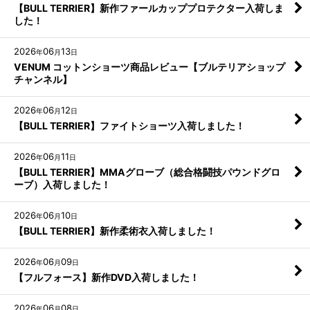
【BULL TERRIER】新作ファールカッププロテクター入荷しま
した！
2026
06
13
年
月
日
VENUM コットンショーツ商品レビュー【ブルテリアショップ
チャンネル】
2026
06
12
年
月
日
【BULL TERRIER】ファイトショーツ入荷しました！
2026
06
11
年
月
日
【BULL TERRIER】MMAグローブ（総合格闘技パウンドグロ
ーブ）入荷しました！
2026
06
10
年
月
日
【BULL TERRIER】新作柔術衣入荷しました！
2026
06
09
年
月
日
【フルフォース】新作DVD入荷しました！
2026
06
08
年
月
日