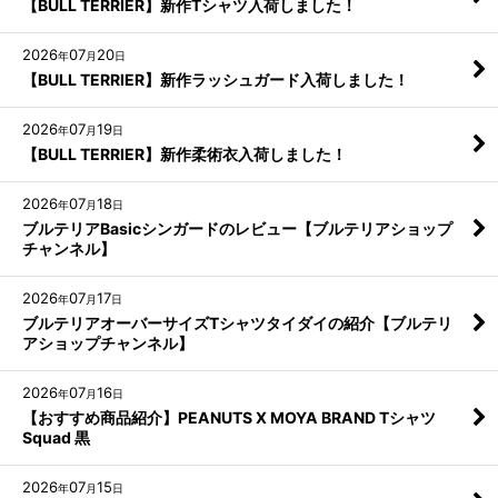
【BULL TERRIER】新作Tシャツ入荷しました！
2026
07
20
年
月
日
【BULL TERRIER】新作ラッシュガード入荷しました！
2026
07
19
年
月
日
【BULL TERRIER】新作柔術衣入荷しました！
2026
07
18
年
月
日
ブルテリアBasicシンガードのレビュー【ブルテリアショップ
チャンネル】
2026
07
17
年
月
日
ブルテリアオーバーサイズTシャツタイダイの紹介【ブルテリ
アショップチャンネル】
2026
07
16
年
月
日
【おすすめ商品紹介】PEANUTS X MOYA BRAND Tシャツ
Squad 黒
2026
07
15
年
月
日