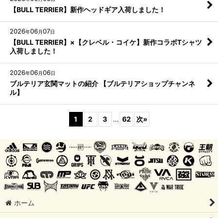
【BULL TERRIER】新作ヘッドギア入荷しました！
2026
06
07
年
月
日
【BULL TERRIER】×【クレベル・コイケ】新作コラボTシャツ
入荷しました！
2026
06
06
年
月
日
ブルテリア玄関マットの紹介 【ブルテリアショップチャンネ
ル】
1
2
3
...
62
次
»
ホーム