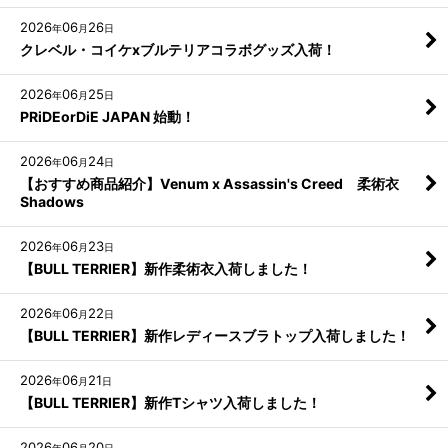
2026
06
26
年
月
日
クレベル・コイケxブルテリアコラボグッズ入荷！
2026
06
25
年
月
日
PRiDEorDiE JAPAN 始動！
2026
06
24
年
月
日
【おすすめ商品紹介】Venum x Assassin's Creed 柔術衣
Shadows
2026
06
23
年
月
日
【BULL TERRIER】新作柔術衣入荷しました！
2026
06
22
年
月
日
【BULL TERRIER】新作レディースブラトップ入荷しました！
2026
06
21
年
月
日
【BULL TERRIER】新作Tシャツ入荷しました！
2026
06
20