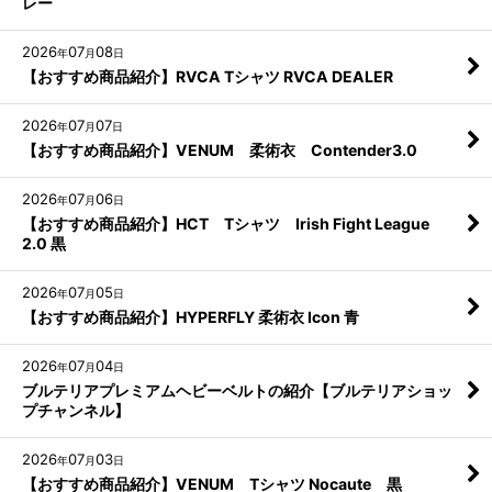
レー
2026
07
08
年
月
日
【おすすめ商品紹介】RVCA Tシャツ RVCA DEALER
2026
07
07
年
月
日
【おすすめ商品紹介】VENUM 柔術衣 Contender3.0
2026
07
06
年
月
日
【おすすめ商品紹介】HCT Tシャツ Irish Fight League
2.0 黒
2026
07
05
年
月
日
【おすすめ商品紹介】HYPERFLY 柔術衣 Icon 青
2026
07
04
年
月
日
ブルテリアプレミアムヘビーベルトの紹介【ブルテリアショッ
プチャンネル】
2026
07
03
年
月
日
【おすすめ商品紹介】VENUM Tシャツ Nocaute 黒