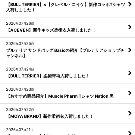
【BULL TERRIER】×【クレベル・コイケ】新作コラボTシャツ
入荷しました！
2026
07
26
年
月
日
【ACEVEN】新作キッズ柔術衣入荷しました！
2026
07
25
年
月
日
ブルテリア サンドバッグ Basicの紹介【ブルテリアショップチ
ャンネル】
2026
07
24
年
月
日
【BULL TERRIER】柔術帯再入荷しました！
2026
07
23
年
月
日
【おすすめ商品紹介】Muscle Pharm Tシャツ Nation 黒
2026
07
22
年
月
日
【MOYA BRAND】新作柔術衣入荷しました！
2026
07
21
年
月
日