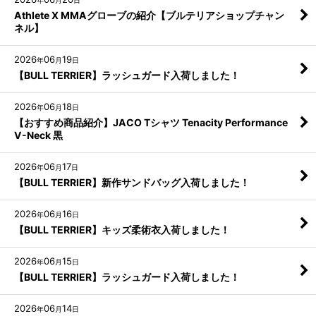
年
月
日
Athlete X MMAグローブの紹介【ブルテリアショップチャン
ネル】
2026
06
19
年
月
日
【BULL TERRIER】ラッシュガード入荷しました！
2026
06
18
年
月
日
【おすすめ商品紹介】JACO Tシャツ Tenacity Performance
V-Neck 黒
2026
06
17
年
月
日
【BULL TERRIER】新作サンドバッグ入荷しました！
2026
06
16
年
月
日
【BULL TERRIER】キッズ柔術衣入荷しました！
2026
06
15
年
月
日
【BULL TERRIER】ラッシュガード入荷しました！
2026
06
14
年
月
日