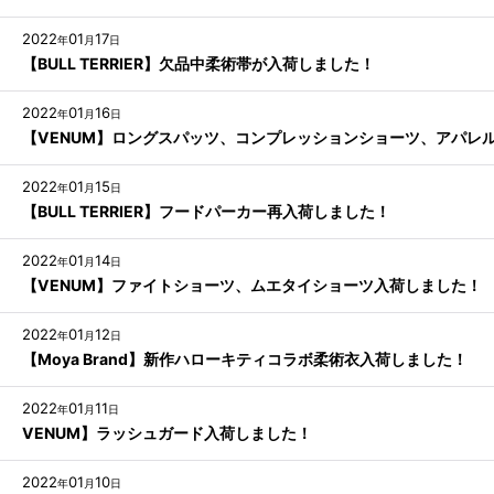
2022
01
17
年
月
日
【BULL TERRIER】欠品中柔術帯が入荷しました！
2022
01
16
年
月
日
【VENUM】ロングスパッツ、コンプレッションショーツ、アパレ
2022
01
15
年
月
日
【BULL TERRIER】フードパーカー再入荷しました！
2022
01
14
年
月
日
【VENUM】ファイトショーツ、ムエタイショーツ入荷しました！
2022
01
12
年
月
日
【Moya Brand】新作ハローキティコラボ柔術衣入荷しました！
2022
01
11
年
月
日
VENUM】ラッシュガード入荷しました！
2022
01
10
年
月
日