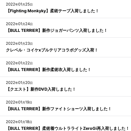
2022
01
25
年
月
日
【Fighting Monkyky】柔術テープ入荷しました！
2022
01
24
年
月
日
【BULL TERRIER】新作ジョガーパンツ入荷しました！
2022
01
23
年
月
日
クレベル・コイケxブルテリアコラボグッズ入荷！
2022
01
22
年
月
日
【BULL TERRIER】新作柔術衣入荷しました！
2022
01
20
年
月
日
【クエスト】新作DVD入荷しました！
2022
01
19
年
月
日
【BULL TERRIER】新作ファイトショーツ入荷しました！
2022
01
18
年
月
日
【BULL TERRIER】柔術着ウルトラライトZeroGi再入荷しました！