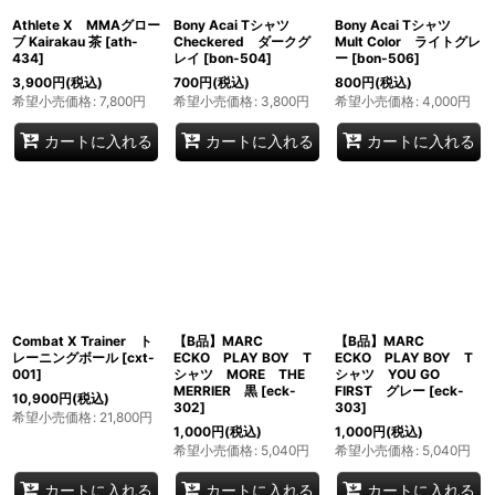
Athlete X MMAグロー
Bony Acai Tシャツ
Bony Acai Tシャツ
ブ Kairakau 茶
[
ath-
Checkered ダークグ
Mult Color ライトグレ
434
]
レイ
[
bon-504
]
ー
[
bon-506
]
3,900
円
(税込)
700
円
(税込)
800
円
(税込)
希望小売価格
:
7,800
円
希望小売価格
:
3,800
円
希望小売価格
:
4,000
円
カートに入れる
カートに入れる
カートに入れる
Combat X Trainer ト
【B品】MARC
【B品】MARC
レーニングボール
[
cxt-
ECKO PLAY BOY T
ECKO PLAY BOY T
001
]
シャツ MORE THE
シャツ YOU GO
MERRIER 黒
[
eck-
FIRST グレー
[
eck-
10,900
円
(税込)
302
]
303
]
希望小売価格
:
21,800
円
1,000
円
(税込)
1,000
円
(税込)
希望小売価格
:
5,040
円
希望小売価格
:
5,040
円
カートに入れる
カートに入れる
カートに入れる