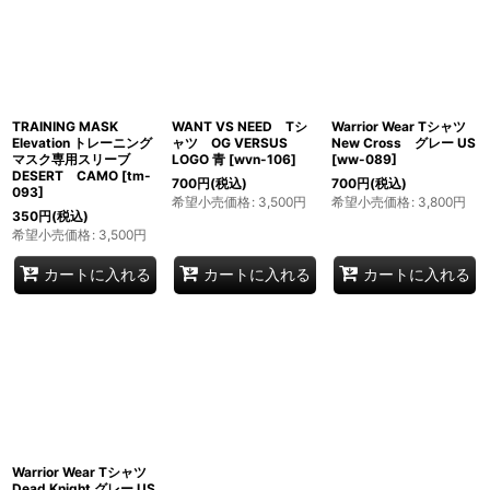
TRAINING MASK
WANT VS NEED Tシ
Warrior Wear Tシャツ
Elevation トレーニング
ャツ OG VERSUS
New Cross グレー US
マスク専用スリーブ
LOGO 青
[
wvn-106
]
[
ww-089
]
DESERT CAMO
[
tm-
700
円
(税込)
700
円
(税込)
093
]
希望小売価格
:
3,500
円
希望小売価格
:
3,800
円
350
円
(税込)
希望小売価格
:
3,500
円
カートに入れる
カートに入れる
カートに入れる
Warrior Wear Tシャツ
Dead Knight グレー US