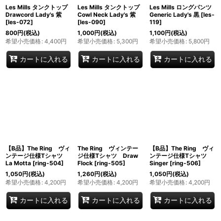
Les Mills タンクトップ
Les Mills タンクトップ
Les Mills ロングパンツ
Drawcord Lady's 紫
Cowl Neck Lady's 紫
Generic Lady's 黒
[
les-
[
les-072
]
[
les-090
]
119
]
800
円
(税込)
1,000
円
(税込)
1,100
円
(税込)
希望小売価格
:
4,400
円
希望小売価格
:
5,300
円
希望小売価格
:
5,800
円
カートに入れる
カートに入れる
カートに入れる
【B品】The Ring ヴィ
The Ring ヴィンテー
【B品】The Ring ヴィ
ンテージ仕様Tシャツ
ジ仕様Tシャツ Draw
ンテージ仕様Tシャツ
La Motta
[
ring-504
]
Flock
[
ring-505
]
Singer
[
ring-506
]
1,050
円
(税込)
1,260
円
(税込)
1,050
円
(税込)
希望小売価格
:
4,200
円
希望小売価格
:
4,200
円
希望小売価格
:
4,200
円
カートに入れる
カートに入れる
カートに入れる