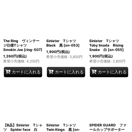
The Ring ヴィンテー
Sinister Tシャツ
Sinister Tシャツ
ジ仕様Tシャツ
Black 黒
[
sn-053
]
Toby Imada Rising
Smokin Joe
[
ring-507
]
Snake 白
[
sn-055
]
1,900
円
(税込)
1,260
円
(税込)
1,900
円
(税込)
希望小売価格
:
3,800
円
希望小売価格
:
4,200
円
希望小売価格
:
3,800
円
カートに入れる
カートに入れる
カートに入れる
【B品】Sinister Tシャ
Sinister Tシャツ
SPIDER GUARD ファ
ツ Spider face 白
Twin Kings 黒
[
sn-
ールカップサポーター