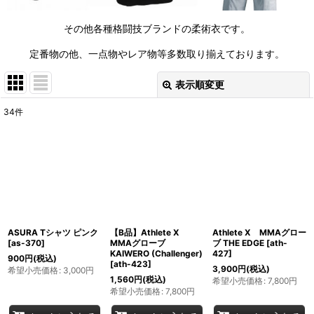
その他各種格闘技ブランドの柔術衣です。
定番物の他、一点物やレア物等多数取り揃えております。
表示順変更
閉じる
34
件
表示数
:
並び順
:
絞り込む
ASURA Tシャツ ピンク
【B品】Athlete X
Athlete X MMAグロー
[
as-370
]
MMAグローブ
ブ THE EDGE
[
ath-
KAIWERO (Challenger)
427
]
900
円
(税込)
[
ath-423
]
3,900
円
(税込)
希望小売価格
:
3,000
円
1,560
円
(税込)
希望小売価格
:
7,800
円
希望小売価格
:
7,800
円