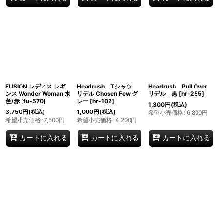
FUSION レディス レギ
Headrush Tシャツ
Headrush Pull Over
ンス Wonder Woman 水
リデル Chosen Few グ
リデル 黒
[
hr-255
]
色/赤
[
fu-570
]
レー
[
hr-102
]
1,300
円
(税込)
3,750
円
(税込)
1,000
円
(税込)
希望小売価格
:
6,800
円
希望小売価格
:
7,500
円
希望小売価格
:
4,200
円
カートに入れる
カートに入れる
カートに入れる