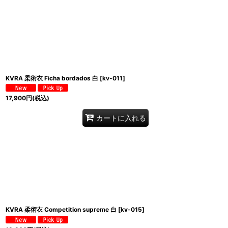
並び順
:
KVRA 柔術衣 Ficha bordados 白
[
kv-011
]
17,900
円
(税込)
カートに入れる
KVRA 柔術衣 Competition supreme 白
[
kv-015
]