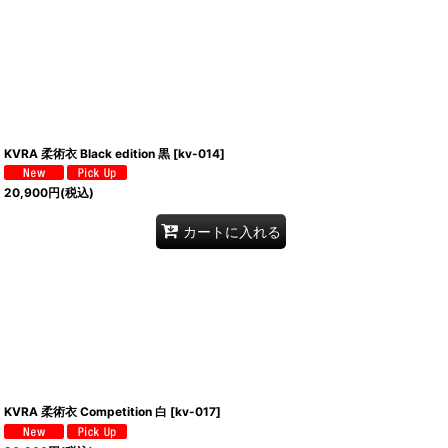
KVRA 柔術衣 Black edition 黒
[
kv-014
]
20,900
円
(税込)
カートに入れる
KVRA 柔術衣 Competition 白
[
kv-017
]