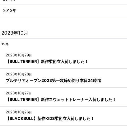
2013年
2023年10月
15
件
2023
10
29
年
月
日
【BULL TERRIER】新作柔術衣入荷しました！
2023
10
28
年
月
日
ブルテリアオープン2023第一次締め切り本日24時迄
2023
10
27
年
月
日
【BULL TERRIER】新作スウェットトレーナー入荷しました！
2023
10
26
年
月
日
【BLACKBULL】新作KIDS柔術衣入荷しました！