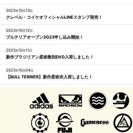
2023
10
13
年
月
日
クレベル・コイケオフィシャルLINEスタンプ発売！
2023
10
12
年
月
日
ブルテリアオープン2023申し込み開始！
2023
10
11
年
月
日
新作ブラジリアン柔術教則DVD入荷しました！
2023
10
04
年
月
日
【BULL TERRIER】新作柔術衣入荷しました！