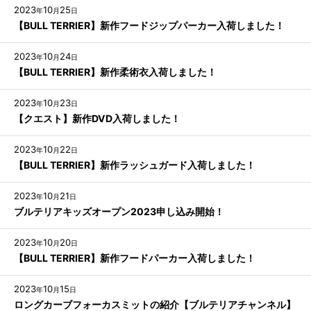
2023
10
25
年
月
日
【BULL TERRIER】新作フードジップパーカー入荷しました！
2023
10
24
年
月
日
【BULL TERRIER】新作柔術衣入荷しました！
2023
10
23
年
月
日
【クエスト】新作DVD入荷しました！
2023
10
22
年
月
日
【BULL TERRIER】新作ラッシュガード入荷しました！
2023
10
21
年
月
日
ブルテリアキッズオープン2023申し込み開始！
2023
10
20
年
月
日
【BULL TERRIER】新作フードパーカー入荷しました！
2023
10
15
年
月
日
ロングカーブフォーカスミットの紹介【ブルテリアチャンネル】