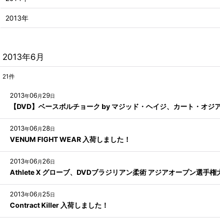
2013年
2013年6月
21
件
2013
06
29
年
月
日
【DVD】ベースボルチョーク by マジッド・ヘイジ、カート・オ
2013
06
28
年
月
日
VENUM FIGHT WEAR 入荷しました！
2013
06
26
年
月
日
Athlete X グローブ、DVDブラジリアン柔術 アジアオープン選手
2013
06
25
年
月
日
Contract Killer 入荷しました！