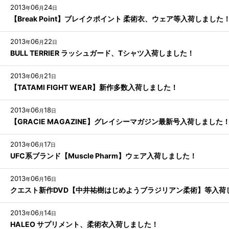
2013
06
24
年
月
日
【Break Point】ブレイクポイント 柔術衣、ウェア等入荷しました
2013
06
22
年
月
日
BULL TERRIER ラッシュガード、Tシャツ入荷しました！
2013
06
21
年
月
日
【TATAMI FIGHT WEAR】新作多数入荷しました！
2013
06
18
年
月
日
【GRACIE MAGAZINE】グレイシーマガジン最新号入荷しました
2013
06
17
年
月
日
UFC系ブランド【Muscle Pharm】ウェア入荷しました！
2013
06
16
年
月
日
クエスト新作DVD【中井祐樹はじめようブラジリアン柔術】等入荷
2013
06
14
年
月
日
HALEO サプリメント、柔術衣入荷しました！