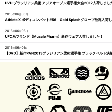
DVD ブラジリアン柔術 アジアオープン選手権大会2012入荷しまし
2013
06
05
年
月
日
Athlete X ボディコンバット#56 Gold Splashグローブ他再入
2013
06
03
年
月
日
UFC系ブランド【Muscle Pharm】新作ウェア入荷しました！
2013
06
01
年
月
日
【DVD】新作PAN2013ブラジリアン柔術選手権 ブラックベルト