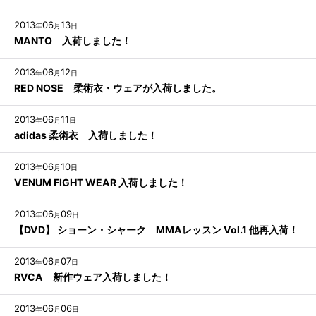
2013
06
13
年
月
日
MANTO 入荷しました！
2013
06
12
年
月
日
RED NOSE 柔術衣・ウェアが入荷しました。
2013
06
11
年
月
日
adidas 柔術衣 入荷しました！
2013
06
10
年
月
日
VENUM FIGHT WEAR 入荷しました！
2013
06
09
年
月
日
【DVD】 ショーン・シャーク MMAレッスン Vol.1 他再入荷！
2013
06
07
年
月
日
RVCA 新作ウェア入荷しました！
2013
06
06
年
月
日