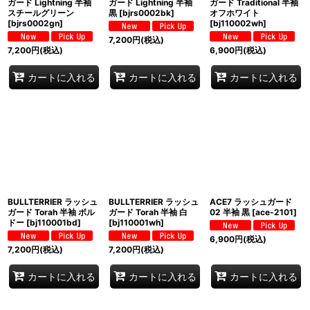
ガード Lightning 半袖
ガード Lightning 半袖
ガード Traditional 半袖
スチールグリーン
黒
[
bjrs0002bk
]
オフホワイト
[
bjrs0002gn
]
[
bj110002wh
]
7,200
円
(税込)
7,200
円
(税込)
6,900
円
(税込)
カートに入れる
カートに入れる
カートに入れる
BULLTERRIER ラッシュ
BULLTERRIER ラッシュ
ACE7 ラッシュガード
ガード Torah 半袖 ボル
ガード Torah 半袖 白
02 半袖 黒
[
ace-2101
]
ドー
[
bj110001bd
]
[
bj110001wh
]
6,900
円
(税込)
7,200
円
(税込)
7,200
円
(税込)
カートに入れる
カートに入れる
カートに入れる