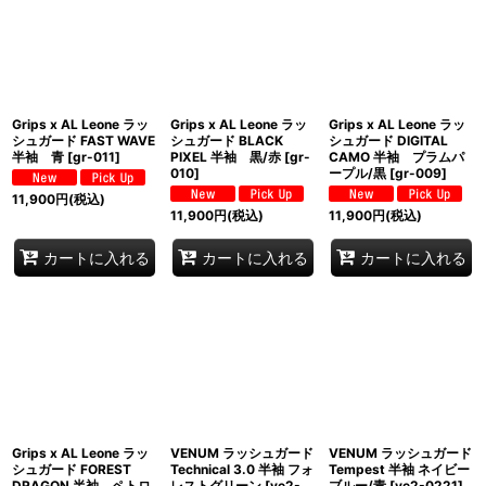
Grips x AL Leone ラッ
Grips x AL Leone ラッ
Grips x AL Leone ラッ
シュガード FAST WAVE
シュガード BLACK
シュガード DIGITAL
半袖 青
[
gr-011
]
PIXEL 半袖 黒/赤
[
gr-
CAMO 半袖 プラムパ
010
]
ープル/黒
[
gr-009
]
11,900
円
(税込)
11,900
円
(税込)
11,900
円
(税込)
カートに入れる
カートに入れる
カートに入れる
Grips x AL Leone ラッ
VENUM ラッシュガード
VENUM ラッシュガード
シュガード FOREST
Technical 3.0 半袖 フォ
Tempest 半袖 ネイビー
DRAGON 半袖 ペトロ
レストグリーン
[
ve2-
ブルー/青
[
ve2-0221
]