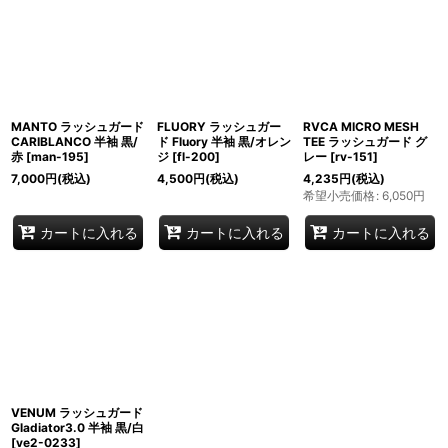
MANTO ラッシュガード
FLUORY ラッシュガー
RVCA MICRO MESH
CARIBLANCO 半袖 黒/
ド Fluory 半袖 黒/オレン
TEE ラッシュガード グ
赤
[
man-195
]
ジ
[
fl-200
]
レー
[
rv-151
]
7,000
円
(税込)
4,500
円
(税込)
4,235
円
(税込)
希望小売価格
:
6,050
円
カートに入れる
カートに入れる
カートに入れる
VENUM ラッシュガード
Gladiator3.0 半袖 黒/白
[
ve2-0233
]