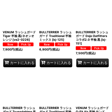
VENUM ラッシュガード
BULLTERRIER ラッシュ
BULLTERRIER ラッシュ
Tiger 半袖 黒/ネオンオ
ガード Traditional 半袖
ガード Dojo Outfitters
レンジ
[
ve2-0226
]
ミックス
[
bj-125
]
コラボ2.0 半袖 黒
[
bj-
151
]
7,900
円
(税込)
6,900
円
(税込)
7,500
円
(税込)
カートに入れる
カートに入れる
カートに入れる
BULLTERRIER ラッシュ
BULLTERRIER ラッシュ
VENUM ラッシュガード
ガード Tsunadehime 半
ガード Traditional 半袖
G-Fit Air 半袖 サンド