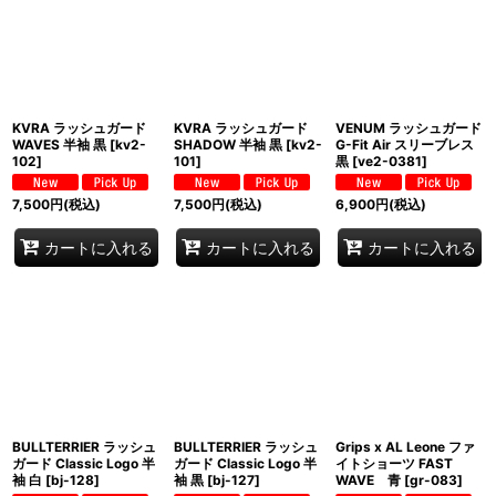
KVRA ラッシュガード
KVRA ラッシュガード
VENUM ラッシュガード
WAVES 半袖 黒
[
kv2-
SHADOW 半袖 黒
[
kv2-
G-Fit Air スリーブレス
102
]
101
]
黒
[
ve2-0381
]
7,500
円
(税込)
7,500
円
(税込)
6,900
円
(税込)
カートに入れる
カートに入れる
カートに入れる
BULLTERRIER ラッシュ
BULLTERRIER ラッシュ
Grips x AL Leone ファ
ガード Classic Logo 半
ガード Classic Logo 半
イトショーツ FAST
袖 白
[
bj-128
]
袖 黒
[
bj-127
]
WAVE 青
[
gr-083
]