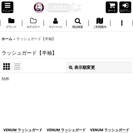
メニュー
カート
ログイン
ブランド
カテゴリー
マイページ
商品検索
ご利用案内
ホーム
>
ラッシュガード【半袖】
ラッシュガード【半袖】
表示順変更
閉じる
55
件
表示数
:
並び順
:
絞り込む
VENUM ラッシュガード
VENUM ラッシュガード
VENUM ラッシュガード