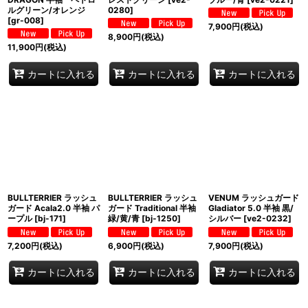
ルグリーン/オレンジ
0280
]
[
gr-008
]
7,900
円
(税込)
8,900
円
(税込)
11,900
円
(税込)
カートに入れる
カートに入れる
カートに入れる
BULLTERRIER ラッシュ
BULLTERRIER ラッシュ
VENUM ラッシュガード
ガード Acala2.0 半袖 パ
ガード Traditional 半袖
Gladiator 5.0 半袖 黒/
ープル
[
bj-171
]
緑/黄/青
[
bj-1250
]
シルバー
[
ve2-0232
]
7,200
円
(税込)
6,900
円
(税込)
7,900
円
(税込)
カートに入れる
カートに入れる
カートに入れる