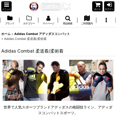
メニュー
カート
ログイン
ブランド
カテゴリー
マイページ
商品検索
ご利用案内
ホーム
>
Adidas Combat アディダスコンバット
>
Adidas Combat 柔道着/柔術着
Adidas Combat 柔道着/柔術着
世界で人気スポーツブランドアディダスの格闘技ライン、アディダ
スコンバットスポーツ。