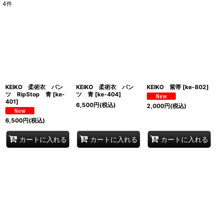
4
件
サブカテゴリ
:
表示数
:
並び順
:
KEIKO 柔術衣 パン
KEIKO 柔術衣 パン
KEIKO 紫帯
[
ke-802
]
絞り込む
ツ RipStop 青
[
ke-
ツ 青
[
ke-404
]
401
]
6,500
円
(税込)
2,000
円
(税込)
6,500
円
(税込)
カートに入れる
カートに入れる
カートに入れる