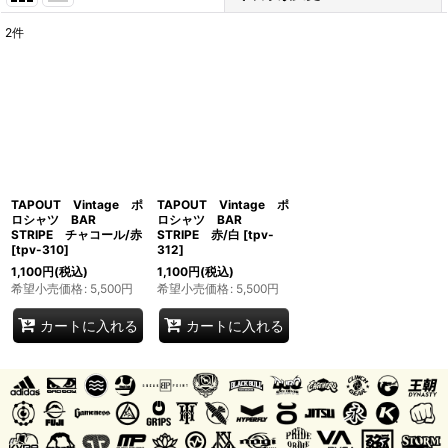
2
件
表示数
:
並び順
:
絞り込む
TAPOUT Vintage ポ
TAPOUT Vintage ポ
ロシャツ BAR
ロシャツ BAR
STRIPE チャコール/赤
STRIPE 赤/白
[
tpv-
[
tpv-310
]
312
]
1,100
円
(税込)
1,100
円
(税込)
希望小売価格
:
5,500
円
希望小売価格
:
5,500
円
カートに入れる
カートに入れる