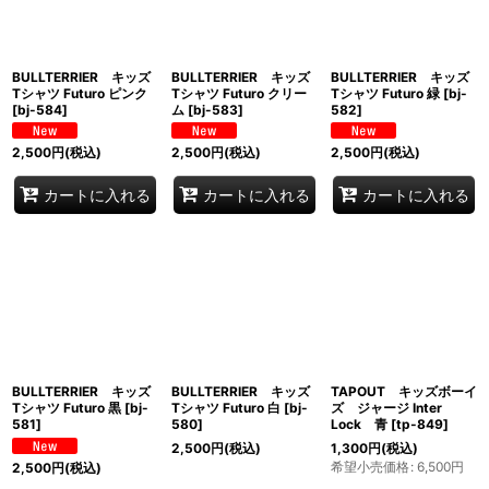
BULLTERRIER キッズ
BULLTERRIER キッズ
BULLTERRIER キッズ
Tシャツ Futuro ピンク
Tシャツ Futuro クリー
Tシャツ Futuro 緑
[
bj-
[
bj-584
]
ム
[
bj-583
]
582
]
2,500
円
(税込)
2,500
円
(税込)
2,500
円
(税込)
カートに入れる
カートに入れる
カートに入れる
BULLTERRIER キッズ
BULLTERRIER キッズ
TAPOUT キッズボーイ
Tシャツ Futuro 黒
[
bj-
Tシャツ Futuro 白
[
bj-
ズ ジャージ Inter
581
]
580
]
Lock 青
[
tp-849
]
2,500
円
(税込)
1,300
円
(税込)
希望小売価格
:
6,500
円
2,500
円
(税込)