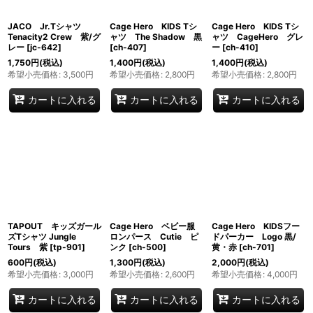
JACO Jr.Tシャツ
Cage Hero KIDS Tシ
Cage Hero KIDS Tシ
Tenacity2 Crew 紫/グ
ャツ The Shadow 黒
ャツ CageHero グレ
レー
[
jc-642
]
[
ch-407
]
ー
[
ch-410
]
1,750
円
(税込)
1,400
円
(税込)
1,400
円
(税込)
希望小売価格
:
3,500
円
希望小売価格
:
2,800
円
希望小売価格
:
2,800
円
カートに入れる
カートに入れる
カートに入れる
TAPOUT キッズガール
Cage Hero ベビー服
Cage Hero KIDSフー
ズTシャツ Jungle
ロンパース Cutie ピ
ドパーカー Logo 黒/
Tours 紫
[
tp-901
]
ンク
[
ch-500
]
黄・赤
[
ch-701
]
600
円
(税込)
1,300
円
(税込)
2,000
円
(税込)
希望小売価格
:
3,000
円
希望小売価格
:
2,600
円
希望小売価格
:
4,000
円
カートに入れる
カートに入れる
カートに入れる