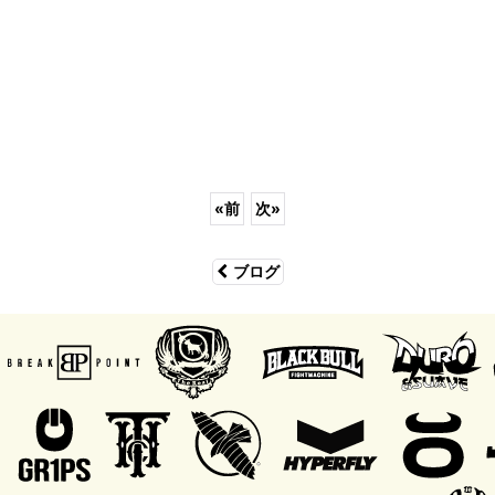
«
前
次
»
ブログ