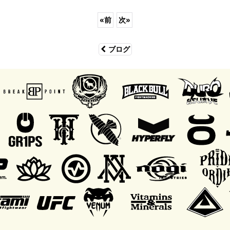
«
前
次
»
ブログ