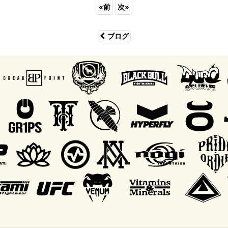
«
前
次
»
ブログ