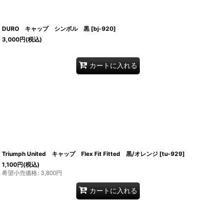
DURO キャップ シンボル 黒
[
bj-920
]
3,000
円
(税込)
カートに入れる
Triumph United キャップ Flex Fit Fitted 黒/オレンジ
[
tu-929
]
1,100
円
(税込)
希望小売価格
:
3,800
円
カートに入れる