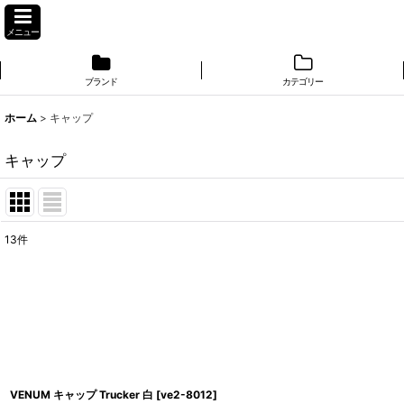
メニュー
ブランド
カテゴリー
ホーム
>
キャップ
キャップ
13
件
表示数
:
並び順
:
VENUM キャップ Trucker 白
[
ve2-8012
]