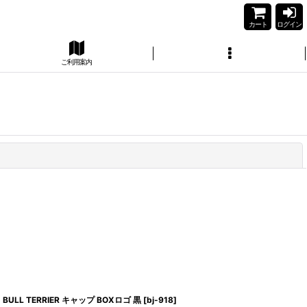
カート
ログイン
ご利用案内
閉じる
BULL TERRIER キャップ BOXロゴ 黒
[
bj-918
]