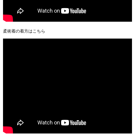
柔術着の着方はこちら