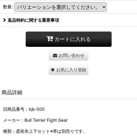
数量
:
返品特約に関する重要事項
カートに入れる
お問い合わせ
お気に入り登録
商品詳細
旧商品番号：bjk-500
メーカー：Bull Terrier Fight Gear
種類：柔術衣上下セット※帯は別売りです。