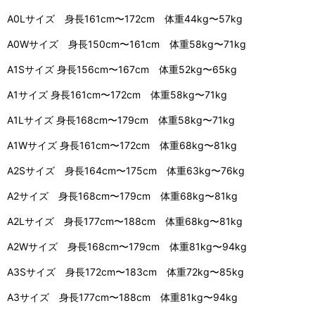
A0Lサイズ 身長161cm〜172cm 体重44kg〜57kg
A0Wサイズ 身長150cm〜161cm 体重58kg〜71kg
A1Sサイズ 身長156cm〜167cm 体重52kg〜65kg
A1サイズ 身長161cm〜172cm 体重58kg〜71kg
A1Lサイズ 身長168cm〜179cm 体重58kg〜71kg
A1Wサイズ 身長161cm〜172cm 体重68kg〜81kg
A2Sサイズ 身長164cm〜175cm 体重63kg〜76kg
A2サイズ 身長168cm〜179cm 体重68kg〜81kg
A2Lサイズ 身長177cm〜188cm 体重68kg〜81kg
A2Wサイズ 身長168cm〜179cm 体重81kg〜94kg
A3Sサイズ 身長172cm〜183cm 体重72kg〜85kg
A3サイズ 身長177cm〜188cm 体重81kg〜94kg