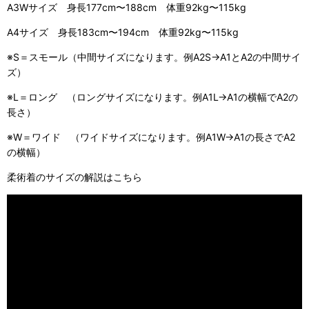
A3Wサイズ 身長177cm〜188cm 体重92kg〜115kg
A4サイズ 身長183cm〜194cm 体重92kg〜115kg
※S＝スモール（中間サイズになります。例A2S→A1とA2の中間サイ
ズ）
※L＝ロング （ロングサイズになります。例A1L→A1の横幅でA2の
長さ）
※W＝ワイド （ワイドサイズになります。例A1W→A1の長さでA2
の横幅）
柔術着のサイズの解説はこちら