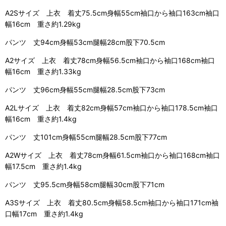
A2Sサイズ 上衣 着丈75.5cm身幅55cm袖口から袖口163cm袖口
幅16cm 重さ約1.29kg
パンツ 丈94cm身幅53cm腿幅28cm股下70.5cm
A2サイズ 上衣 着丈78cm身幅56.5cm袖口から袖口168cm袖口
幅16cm 重さ約1.33kg
パンツ 丈96cm身幅55cm腿幅28.5cm股下73cm
A2Lサイズ 上衣 着丈82cm身幅57cm袖口から袖口178.5cm袖口
幅16cm 重さ約1.4kg
パンツ 丈101cm身幅55cm腿幅28.5cm股下77cm
A2Wサイズ 上衣 着丈78cm身幅61.5cm袖口から袖口168cm袖口
幅17.5cm 重さ約1.4kg
パンツ 丈95.5cm身幅58cm腿幅30cm股下71cm
A3Sサイズ 上衣 着丈80.5cm身幅58.5cm袖口から袖口171cm袖
口幅17cm 重さ約1.4kg