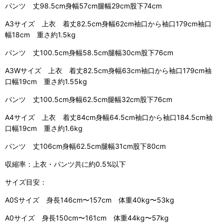
パンツ 丈98.5cm身幅57cm腿幅29cm股下74cm
A3サイズ 上衣 着丈82.5cm身幅62cm袖口から袖口179cm袖口
幅18cm 重さ約1.5kg
パンツ 丈100.5cm身幅58.5cm腿幅30cm股下76cm
A3Wサイズ 上衣 着丈82.5cm身幅63cm袖口から袖口179cm袖
口幅19cm 重さ約1.55kg
パンツ 丈100.5cm身幅62.5cm腿幅32cm股下76cm
A4サイズ 上衣 着丈84cm身幅64.5cm袖口から袖口184.5cm袖
口幅19cm 重さ約1.6kg
パンツ 丈106cm身幅62.5cm腿幅31cm股下80cm
収縮率：上衣・パンツ共に約0.5%以下
サイズ目安：
A0Sサイズ 身長146cm〜157cm 体重40kg〜53kg
A0サイズ 身長150cm〜161cm 体重44kg〜57kg