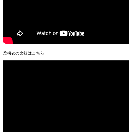
柔術衣の比較はこちら