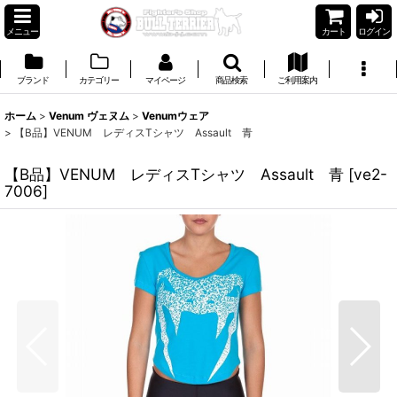
メニュー
カート
ログイン
ブランド
カテゴリー
マイページ
商品検索
ご利用案内
ホーム
>
Venum ヴェヌム
>
Venumウェア
>
【B品】VENUM レディスTシャツ Assault 青
【B品】VENUM レディスTシャツ Assault 青
[
ve2-
7006
]