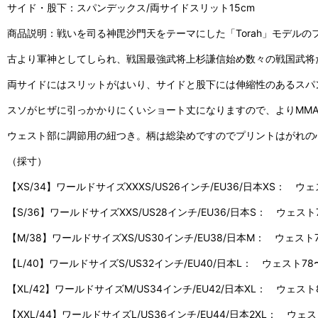
サイド・股下：スパンデックス/両サイドスリット15cm
商品説明：戦いを司る神毘沙門天をテーマにした「Torah」モデルの
古より軍神としてしられ、戦国最強武将上杉謙信始め数々の戦国武将た
両サイドにはスリットがはいり、サイドと股下には伸縮性のあるスパ
スソがヒザに引っかかりにくいショート丈になりますので、よりMM
ウェスト部に調節用の紐つき。柄は総染めですのでプリントはがれの
（採寸）
【XS/34】ワールドサイズXXXS/US26インチ/EU36/日本XS： ウェスト6
【S/36】ワールドサイズXXS/US28インチ/EU36/日本S： ウェスト70〜7
【M/38】ワールドサイズXS/US30インチ/EU38/日本M： ウェスト74〜8
【L/40】ワールドサイズS/US32インチ/EU40/日本L： ウェスト78〜84c
【XL/42】ワールドサイズM/US34インチ/EU42/日本XL： ウェスト82〜8
【XXL/44】ワールドサイズL/US36インチ/EU44/日本2XL： ウェスト86c