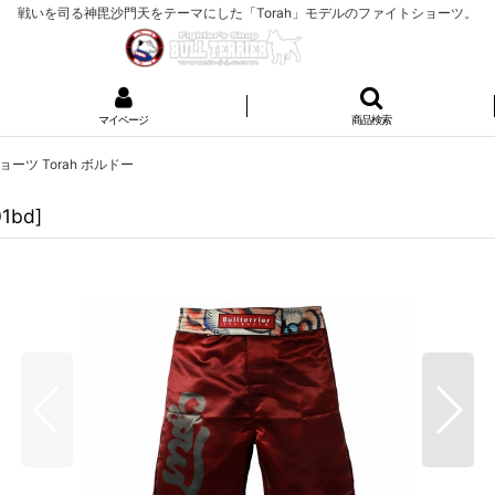
戦いを司る神毘沙門天をテーマにした「Torah」モデルのファイトショーツ。
マイページ
商品検索
ショーツ Torah ボルドー
01bd
]