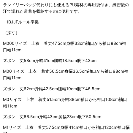
ランドリーバッグ代わりにも使えるPU素材の専用袋付き。練習後の
汗で濡れた道着を収納するのに便利です。
・IBJJFルール準拠
（採寸）
M000サイズ 上衣 着丈47.5cm身幅33cm袖口から袖口88cm袖
口幅11cm
ズボン 丈58cm身幅41cm腿幅18.5cm股下43cm
M00サイズ 上衣 着丈50.5cm身幅36.5cm袖口から袖口98cm袖
口幅11cm
ズボン 丈62cm身幅42.5cm腿幅19cm股下46.5cm
M0サイズ 上衣 着丈51.5cm身幅38cm袖口から袖口108cm袖口
幅11cm
ズボン 丈66.5cm身幅43cm腿幅23cm股下50.5cm
M1サイズ 上衣 着丈57.5cm身幅41cm袖口から袖口120cm袖口幅