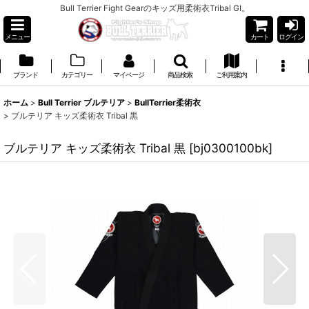
Bull Terrier Fight Gearのキッズ用柔術衣Tribal GI。
メニュー
カート
ログイン
ブランド
カテゴリー
マイページ
商品検索
ご利用案内
ホーム
>
Bull Terrier ブルテリア
>
BullTerrier柔術衣
>
ブルテリア キッズ柔術衣 Tribal 黒
ブルテリア キッズ柔術衣 Tribal 黒
[
bj0300100bk
]