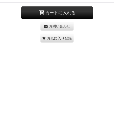
カートに入れる
お問い合わせ
お気に入り登録