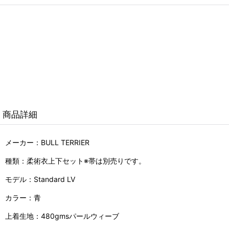
商品詳細
メーカー：BULL TERRIER
種類：柔術衣上下セット※帯は別売りです。
モデル：Standard LV
カラー：青
上着生地：480gmsパールウィーブ