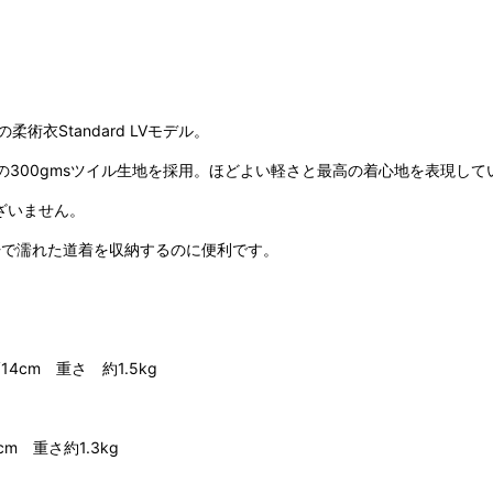
ンの柔術衣Standard LVモデル。
の300gmsツイル生地を採用。ほどよい軽さと最高の着心地を表現して
ざいません。
汗で濡れた道着を収納するのに便利です。
4cm 重さ 約1.5kg
m 重さ約1.3kg