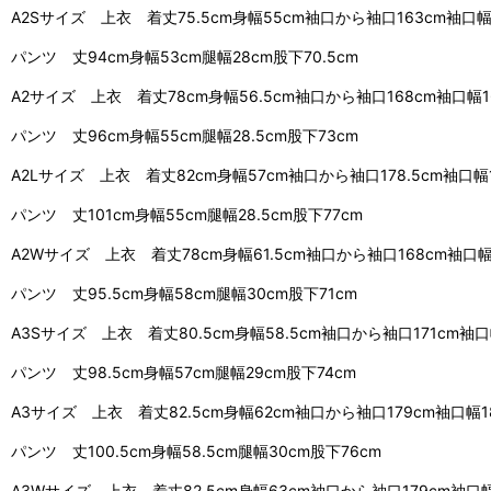
A2Sサイズ 上衣 着丈75.5cm身幅55cm袖口から袖口163cm袖口幅1
パンツ 丈94cm身幅53cm腿幅28cm股下70.5cm
A2サイズ 上衣 着丈78cm身幅56.5cm袖口から袖口168cm袖口幅16
パンツ 丈96cm身幅55cm腿幅28.5cm股下73cm
A2Lサイズ 上衣 着丈82cm身幅57cm袖口から袖口178.5cm袖口幅1
パンツ 丈101cm身幅55cm腿幅28.5cm股下77cm
A2Wサイズ 上衣 着丈78cm身幅61.5cm袖口から袖口168cm袖口幅17
パンツ 丈95.5cm身幅58cm腿幅30cm股下71cm
A3Sサイズ 上衣 着丈80.5cm身幅58.5cm袖口から袖口171cm袖口幅
パンツ 丈98.5cm身幅57cm腿幅29cm股下74cm
A3サイズ 上衣 着丈82.5cm身幅62cm袖口から袖口179cm袖口幅18
パンツ 丈100.5cm身幅58.5cm腿幅30cm股下76cm
A3Wサイズ 上衣 着丈82.5cm身幅63cm袖口から袖口179cm袖口幅1