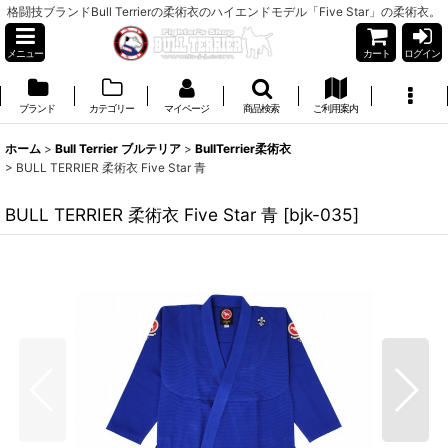
格闘技ブランドBull Terrierの柔術衣のハイエンドモデル「Five Star」の柔術衣。
メニュー
カート
ログイン
ブランド
カテゴリー
マイページ
商品検索
ご利用案内
ホーム
>
Bull Terrier ブルテリア
>
BullTerrier柔術衣
>
BULL TERRIER 柔術衣 Five Star 青
BULL TERRIER 柔術衣 Five Star 青
[
bjk-035
]