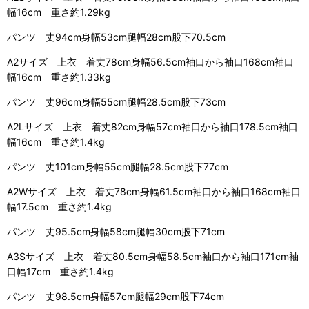
幅16cm 重さ約1.29kg
パンツ 丈94cm身幅53cm腿幅28cm股下70.5cm
A2サイズ 上衣 着丈78cm身幅56.5cm袖口から袖口168cm袖口
幅16cm 重さ約1.33kg
パンツ 丈96cm身幅55cm腿幅28.5cm股下73cm
A2Lサイズ 上衣 着丈82cm身幅57cm袖口から袖口178.5cm袖口
幅16cm 重さ約1.4kg
パンツ 丈101cm身幅55cm腿幅28.5cm股下77cm
A2Wサイズ 上衣 着丈78cm身幅61.5cm袖口から袖口168cm袖口
幅17.5cm 重さ約1.4kg
パンツ 丈95.5cm身幅58cm腿幅30cm股下71cm
A3Sサイズ 上衣 着丈80.5cm身幅58.5cm袖口から袖口171cm袖
口幅17cm 重さ約1.4kg
パンツ 丈98.5cm身幅57cm腿幅29cm股下74cm