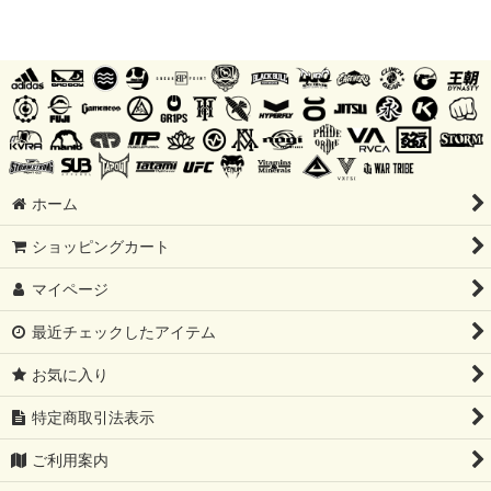
ホーム
ショッピングカート
マイページ
最近チェックしたアイテム
お気に入り
特定商取引法表示
ご利用案内