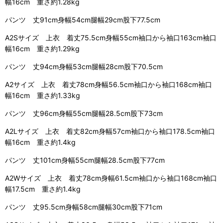
幅16cm 重さ約1.28kg
パンツ 丈91cm身幅54cm腿幅29cm股下77.5cm
A2Sサイズ 上衣 着丈75.5cm身幅55cm袖口から袖口163cm袖口
幅16cm 重さ約1.29kg
パンツ 丈94cm身幅53cm腿幅28cm股下70.5cm
A2サイズ 上衣 着丈78cm身幅56.5cm袖口から袖口168cm袖口
幅16cm 重さ約1.33kg
パンツ 丈96cm身幅55cm腿幅28.5cm股下73cm
A2Lサイズ 上衣 着丈82cm身幅57cm袖口から袖口178.5cm袖口
幅16cm 重さ約1.4kg
パンツ 丈101cm身幅55cm腿幅28.5cm股下77cm
A2Wサイズ 上衣 着丈78cm身幅61.5cm袖口から袖口168cm袖口
幅17.5cm 重さ約1.4kg
パンツ 丈95.5cm身幅58cm腿幅30cm股下71cm