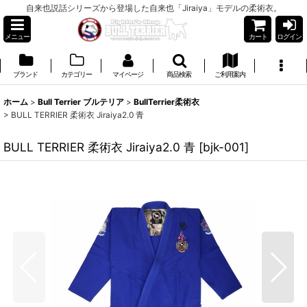
自来也説話シリーズから登場した自来也「Jiraiya」モデルの柔術衣。
メニュー
カート
ログイン
ブランド
カテゴリー
マイページ
商品検索
ご利用案内
ホーム
>
Bull Terrier ブルテリア
>
BullTerrier柔術衣
>
BULL TERRIER 柔術衣 Jiraiya2.0 青
BULL TERRIER 柔術衣 Jiraiya2.0 青
[
bjk-001
]