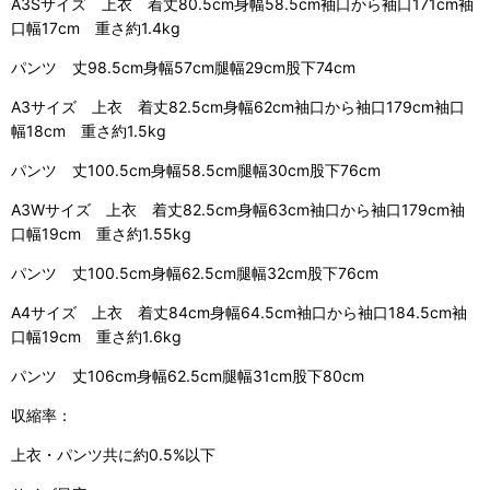
A3Sサイズ 上衣 着丈80.5cm身幅58.5cm袖口から袖口171cm袖
口幅17cm 重さ約1.4kg
パンツ 丈98.5cm身幅57cm腿幅29cm股下74cm
A3サイズ 上衣 着丈82.5cm身幅62cm袖口から袖口179cm袖口
幅18cm 重さ約1.5kg
パンツ 丈100.5cm身幅58.5cm腿幅30cm股下76cm
A3Wサイズ 上衣 着丈82.5cm身幅63cm袖口から袖口179cm袖
口幅19cm 重さ約1.55kg
パンツ 丈100.5cm身幅62.5cm腿幅32cm股下76cm
A4サイズ 上衣 着丈84cm身幅64.5cm袖口から袖口184.5cm袖
口幅19cm 重さ約1.6kg
パンツ 丈106cm身幅62.5cm腿幅31cm股下80cm
収縮率：
上衣・パンツ共に約0.5%以下