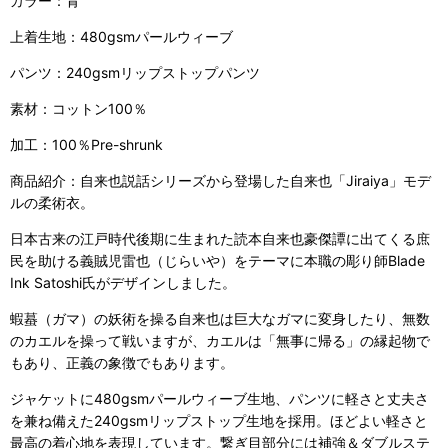
カラー：青
上着生地：480gsmパールウィーブ
パンツ：240gsmリップストップパンツ
素材：コットン100％
加工：100％Pre-shrunk
商品紹介：自来也説話シリーズから登場した自来也「Jiraiya」モデ
ルの柔術衣。
日本古来の江戸時代後期に生まれた読本自来也豪傑譚に出てくる庶
民を助ける義賊児雷也（じらいや）をテーマに本職の彫り師Blade
Ink Satoshi氏がデザインしました。
蝦蟇（ガマ）の妖術を操る自来也は巨大なガマに変身したり、無数
のカエルを操って戦いますが、カエルは「無事に帰る」の縁起物で
もあり、正義の象徴でもあります。
ジャケットに480gsmパールウィーブ生地、パンツに軽さと丈夫さ
を兼ね備えた240gsmリップストップ生地を採用。ほどよい軽さと
最高の着心地を表現しています。繋ぎ目部分には補強＆ダブルステ