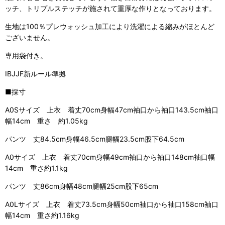
ッチ、トリプルステッチが施されて重厚な作りとなっております。
生地は100％プレウォッシュ加工により洗濯による縮みがほとんど
ございません。
専用袋付き。
IBJJF新ルール準拠
■採寸
A0Sサイズ 上衣 着丈70cm身幅47cm袖口から袖口143.5cm袖口
幅14cm 重さ 約1.05kg
パンツ 丈84.5cm身幅46.5cm腿幅23.5cm股下64.5cm
A0サイズ 上衣 着丈70cm身幅49cm袖口から袖口148cm袖口幅
14cm 重さ約1.1kg
パンツ 丈86cm身幅48cm腿幅25cm股下65cm
A0Lサイズ 上衣 着丈73.5cm身幅50cm袖口から袖口158cm袖口
幅14cm 重さ約1.16kg