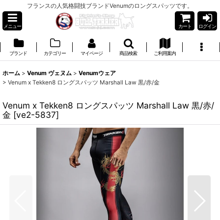
フランスの人気格闘技ブランドVenumのロングスパッツです。
メニュー
カート
ログイン
ブランド
カテゴリー
マイページ
商品検索
ご利用案内
ホーム
>
Venum ヴェヌム
>
Venumウェア
>
Venum x Tekken8 ロングスパッツ Marshall Law 黒/赤/金
Venum x Tekken8 ロングスパッツ Marshall Law 黒/赤/
金
[
ve2-5837
]