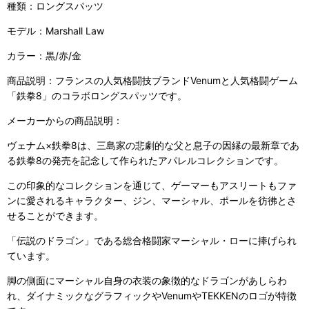
種類：ロングスパッツ
モデル：Marshall Law
カラー：黒/赤/金
商品説明：フランスの人気格闘技ブランドVenumと人気格闘ゲーム
「鉄拳8」のコラボロングスパッツです。
メーカーからの商品説明：
ヴェナム×鉄拳8は、三島家の悲劇的な父と息子の因縁の最新章であ
る鉄拳8の発売を記念して作られたアパレルコレクションです。
この印象的なコレクションを通じて、ゲーマーもアスリートもファ
ンに愛されるキャラクター、ジン、マーシャル、ポールを彷彿とさ
せることができます。
「伝説のドラゴン」である総合格闘家マーシャル・ローに捧げられ
ています。
脚の側面にマーシャル自身の衣装の象徴的なドラゴンがあしらわ
れ、ダイナミックなグラフィックやVenumやTEKKENのロゴが特徴