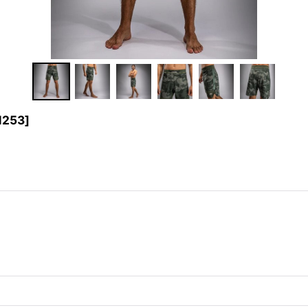
1253
]