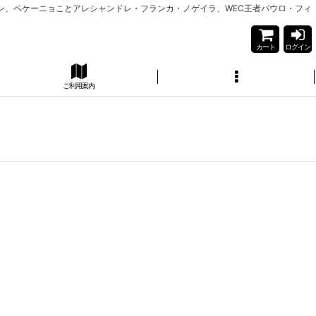
ーン、ペケーニョことアレシャンドレ・フランカ・ノゲイラ、WEC王者パウロ・フィ
カート
ログイン
ご利用案内