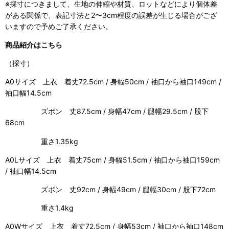
※採寸につきまして、生地の伸縮や材質、ロットなどにより個体差
がある関係で、表記寸法と2〜3cm程度の誤差が生じる場合がござ
いますので予めご了承ください。
商品紹介はこちら
（採寸）
A0サイズ 上衣 着丈72.5cm / 身幅50cm / 袖口から袖口149cm /
袖口幅14.5cm
ズボン 丈87.5cm / 身幅47cm / 腿幅29.5cm / 股下
68cm
重さ1.35kg
A0Lサイズ 上衣 着丈75cm / 身幅51.5cm / 袖口から袖口159cm
/ 袖口幅14.5cm
ズボン 丈92cm / 身幅49cm / 腿幅30cm / 股下72cm
重さ1.4kg
A0Wサイズ 上衣 着丈72.5cm / 身幅53cm / 袖口から袖口148cm