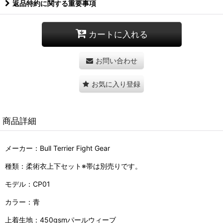
返品特約に関する重要事項
カートに入れる
お問い合わせ
お気に入り登録
商品詳細
メーカー：Bull Terrier Fight Gear
種類：柔術衣上下セット※帯は別売りです。
モデル：CP01
カラー：青
上着生地：450gsmパールウィーブ