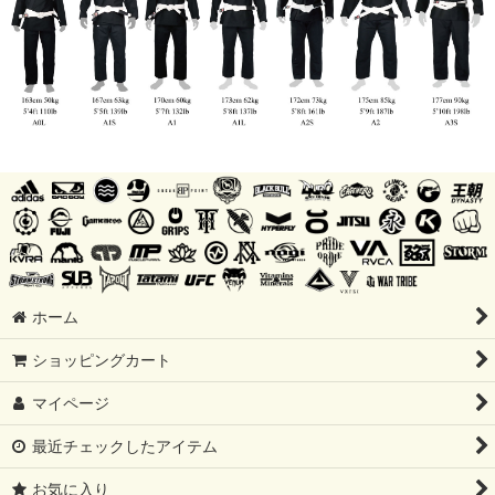
ホーム
ショッピングカート
マイページ
最近チェックしたアイテム
お気に入り