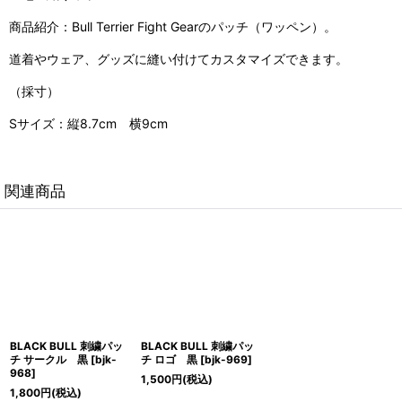
商品紹介：Bull Terrier Fight Gearのパッチ（ワッペン）。
道着やウェア、グッズに縫い付けてカスタマイズできます。
（採寸）
Sサイズ：縦8.7cm 横9cm
関連商品
BLACK BULL 刺繍パッ
BLACK BULL 刺繍パッ
チ サークル 黒
[
bjk-
チ ロゴ 黒
[
bjk-969
]
968
]
1,500
円
(税込)
1,800
円
(税込)