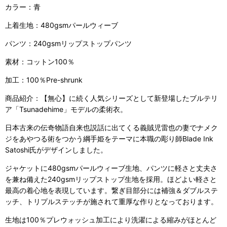
カラー：青
上着生地：480gsmパールウィーブ
パンツ：240gsmリップストップパンツ
素材：コットン100％
加工：100％Pre-shrunk
商品紹介：【無心】に続く人気シリーズとして新登場したブルテリ
ア「Tsunadehime」モデルの柔術衣。
日本古来の伝奇物語自来也説話に出てくる義賊児雷也の妻でナメク
ジをあやつる術をつかう綱手姫をテーマに本職の彫り師Blade Ink
Satoshi氏がデザインしました。
ジャケットに480gsmパールウィーブ生地、パンツに軽さと丈夫さ
を兼ね備えた240gsmリップストップ生地を採用。ほどよい軽さと
最高の着心地を表現しています。繋ぎ目部分には補強＆ダブルステ
ッチ、トリプルステッチが施されて重厚な作りとなっております。
生地は100％プレウォッシュ加工により洗濯による縮みがほとんど