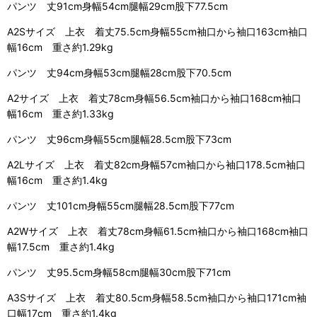
パンツ 丈91cm身幅54cm腿幅29cm股下77.5cm
A2Sサイズ 上衣 着丈75.5cm身幅55cm袖口から袖口163cm袖口
幅16cm 重さ約1.29kg
パンツ 丈94cm身幅53cm腿幅28cm股下70.5cm
A2サイズ 上衣 着丈78cm身幅56.5cm袖口から袖口168cm袖口
幅16cm 重さ約1.33kg
パンツ 丈96cm身幅55cm腿幅28.5cm股下73cm
A2Lサイズ 上衣 着丈82cm身幅57cm袖口から袖口178.5cm袖口
幅16cm 重さ約1.4kg
パンツ 丈101cm身幅55cm腿幅28.5cm股下77cm
A2Wサイズ 上衣 着丈78cm身幅61.5cm袖口から袖口168cm袖口
幅17.5cm 重さ約1.4kg
パンツ 丈95.5cm身幅58cm腿幅30cm股下71cm
A3Sサイズ 上衣 着丈80.5cm身幅58.5cm袖口から袖口171cm袖
口幅17cm 重さ約1.4kg