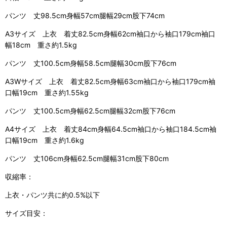
パンツ 丈98.5cm身幅57cm腿幅29cm股下74cm
A3サイズ 上衣 着丈82.5cm身幅62cm袖口から袖口179cm袖口
幅18cm 重さ約1.5kg
パンツ 丈100.5cm身幅58.5cm腿幅30cm股下76cm
A3Wサイズ 上衣 着丈82.5cm身幅63cm袖口から袖口179cm袖
口幅19cm 重さ約1.55kg
パンツ 丈100.5cm身幅62.5cm腿幅32cm股下76cm
A4サイズ 上衣 着丈84cm身幅64.5cm袖口から袖口184.5cm袖
口幅19cm 重さ約1.6kg
パンツ 丈106cm身幅62.5cm腿幅31cm股下80cm
収縮率：
上衣・パンツ共に約0.5%以下
サイズ目安：