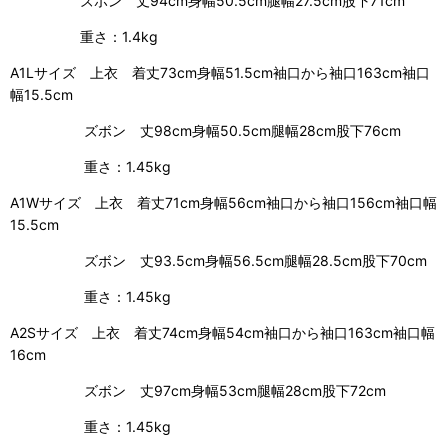
ズボン 丈94cm身幅50.5cm腿幅27.5cm股下71cm
重さ：1.4kg
A1Lサイズ 上衣 着丈73cm身幅51.5cm袖口から袖口163cm袖口
幅15.5cm
ズボン 丈98cm身幅50.5cm腿幅28cm股下76cm
重さ：1.45kg
A1Wサイズ 上衣 着丈71cm身幅56cm袖口から袖口156cm袖口幅
15.5cm
ズボン 丈93.5cm身幅56.5cm腿幅28.5cm股下70cm
重さ：1.45kg
A2Sサイズ 上衣 着丈74cm身幅54cm袖口から袖口163cm袖口幅
16cm
ズボン 丈97cm身幅53cm腿幅28cm股下72cm
重さ：1.45kg