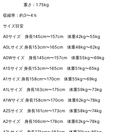
重さ：1.75kg
収縮率：約3〜4％
サイズ目安
A0サイズ 身長145cm〜157cm 体重42kg〜55kg
A0Lサイズ 身長153cm〜165cm 体重48kg〜62kg
A0Wサイズ 身長145cm〜157cm 体重55kg〜69kg
A1Sサイズ 身長153cm〜165cm 体重51kg〜65kg
A1サイズ 身長158cm〜170cm 体重55kg〜69kg
A1Lサイズ 身長163cm〜175cm 体重59kg〜73kg
A1Wサイズ 身長158cm〜170cm 体重62kg〜78kg
A2Sサイズ 身長161cm〜173cm 体重58kg〜74kg
A2サイズ 身長166cm〜178cm 体重62kg〜78kg
A2Lサイズ 身長171cm〜183cm 体重70kg〜85kg