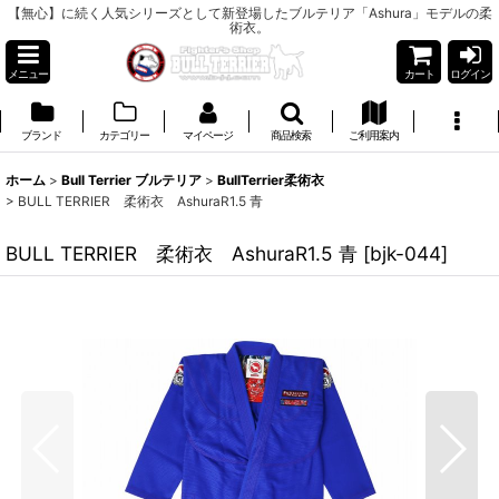
【無心】に続く人気シリーズとして新登場したブルテリア「Ashura」モデルの柔
術衣。
メニュー
カート
ログイン
ブランド
カテゴリー
マイページ
商品検索
ご利用案内
ホーム
>
Bull Terrier ブルテリア
>
BullTerrier柔術衣
>
BULL TERRIER 柔術衣 AshuraR1.5 青
BULL TERRIER 柔術衣 AshuraR1.5 青
[
bjk-044
]