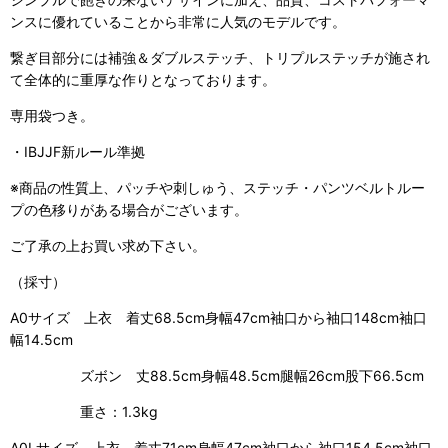
ンスに優れていることから非常に人気のモデルです。
繋ぎ目部分には補強＆ダブルステッチ、トリプルステッチが施され
て全体的に重厚な作りとなっております。
専用袋つき。
・IBJJF新ルール準拠
※商品の性質上、パッチや刺しゅう、ステッチ・パンツベルトルー
プの色移りがある場合がございます。
ご了承の上お買い求め下さい。
（採寸）
A0サイズ 上衣 着丈68.5cm身幅47cm袖口から袖口148cm袖口
幅14.5cm
ズボン 丈88.5cm身幅48.5cm腿幅26cm股下66.5cm
重さ：1.3kg
A0Lサイズ 上衣 着丈71cm身幅47cm袖口から袖口154.5cm袖口