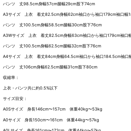
パンツ 丈98.5cm身幅57cm腿幅29cm股下74cm
A3サイズ 上衣 着丈82.5cm身幅62cm袖口から袖口179cm袖口幅18
パンツ 丈100.5cm身幅58.5cm腿幅30cm股下76cm
A3Wサイズ 上衣 着丈82.5cm身幅63cm袖口から袖口179cm袖口幅1
パンツ 丈100.5cm身幅62.5cm腿幅32cm股下76cm
A4サイズ 上衣 着丈84cm身幅64.5cm袖口から袖口184.5cm袖口幅
パンツ 丈106cm身幅62.5cm腿幅31cm股下80cm
収縮率：
上衣・パンツ共に約0.5%以下
サイズ目安：
A0Sサイズ 身長146cm〜157cm 体重40kg〜53kg
A0サイズ 身長150cm〜161cm 体重44kg〜57kg
A0Lサイズ 身長161cm〜172cm 体重44kg〜57kg