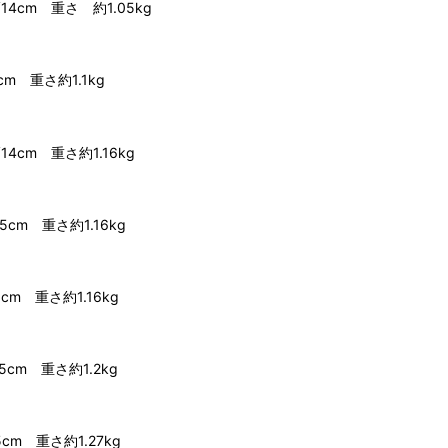
4cm 重さ 約1.05kg
m 重さ約1.1kg
4cm 重さ約1.16kg
cm 重さ約1.16kg
m 重さ約1.16kg
cm 重さ約1.2kg
m 重さ約1.27kg