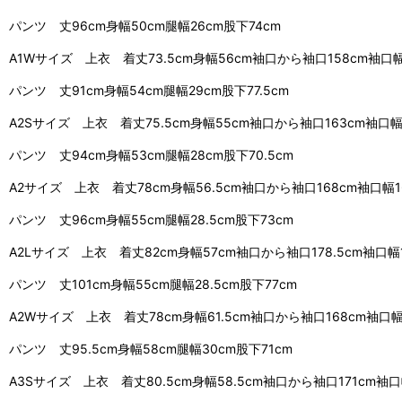
パンツ 丈96cm身幅50cm腿幅26cm股下74cm
A1Wサイズ 上衣 着丈73.5cm身幅56cm袖口から袖口158cm袖口幅1
パンツ 丈91cm身幅54cm腿幅29cm股下77.5cm
A2Sサイズ 上衣 着丈75.5cm身幅55cm袖口から袖口163cm袖口幅1
パンツ 丈94cm身幅53cm腿幅28cm股下70.5cm
A2サイズ 上衣 着丈78cm身幅56.5cm袖口から袖口168cm袖口幅16
パンツ 丈96cm身幅55cm腿幅28.5cm股下73cm
A2Lサイズ 上衣 着丈82cm身幅57cm袖口から袖口178.5cm袖口幅1
パンツ 丈101cm身幅55cm腿幅28.5cm股下77cm
A2Wサイズ 上衣 着丈78cm身幅61.5cm袖口から袖口168cm袖口幅17
パンツ 丈95.5cm身幅58cm腿幅30cm股下71cm
A3Sサイズ 上衣 着丈80.5cm身幅58.5cm袖口から袖口171cm袖口幅