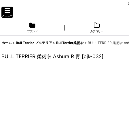
【
メニュー
ブランド
カテゴリー
ホーム
>
Bull Terrier ブルテリア
>
BullTerrier柔術衣
>
BULL TERRIER 柔術衣 Ash
BULL TERRIER 柔術衣 Ashura R 青
[
bjk-032
]