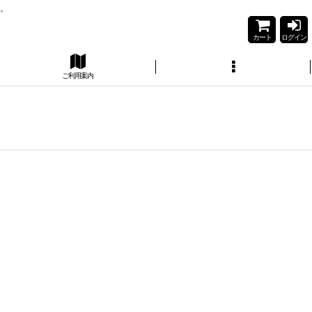
衣。
カート
ログイン
ご利用案内