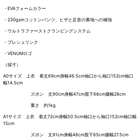
・EVAフォームカラー
・230gsmコットンパンツ、ヒザと足首の裏地への補強
・ウルトラファーストクランピングシステム
・プレシュリンク
・VENUMロゴ
（採寸）
A0サイズ 上衣 着丈69cm身幅46.5cm袖口から袖口152cm袖口
幅14.5cm
ズボン 丈90cm身幅47cm股下68cm腿幅28cm
重さ 約1kg
A1サイズ 上衣 着丈72cm身幅50.5cm袖口から袖口152cm袖口幅
15cm
ズボン 丈91cm身幅48cm股下65cm腿幅27.5cm