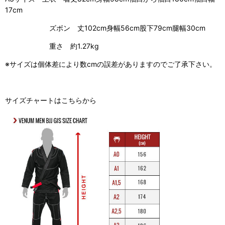
17cm
ズボン 丈102cm身幅56cm股下79cm腿幅30cm
重さ 約1.27kg
※サイズは個体差により数cmの誤差がありますのでご了承下さい。
サイズチャートはこちらから