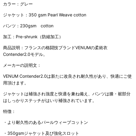
カラー：グレー
ジャケット：350 gsm Pearl Weave cotton
パンツ：230gsm cotton
加工：Pre-shrunk（防縮加工）
商品説明：フランスの格闘技ブランドVENUMの柔術衣
Contender2.0
モデル。
メーカーの説明文：
VENUM Contender2.0は新たに改良され耐久性があり、快適にご使
用頂けます。
ジャケットは補強され強度と快適を兼ね備え、パンツは膝・裾部分
はしっかりステッチがはいり補強されています。
特徴：
・より耐久性のあるパールウィーブコットン
・350gsmジャケット及び強化スロット