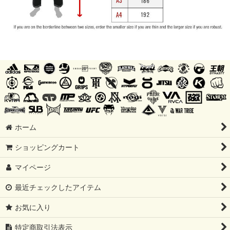
ホーム
ショッピングカート
マイページ
最近チェックしたアイテム
お気に入り
特定商取引法表示