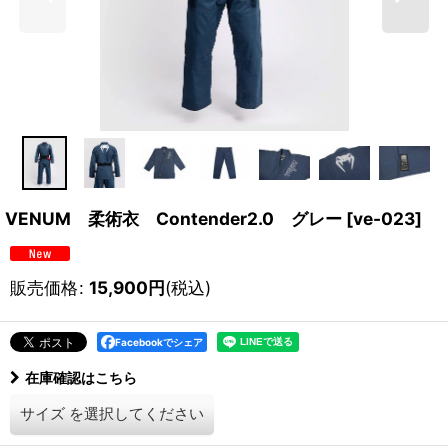
VENUM 柔術衣 Contender2.0 グレー
[
ve-023
]
販売価格
:
15,900
円
(税込)
Facebookでシェア
在庫確認はこちら
サイズ
を選択してください