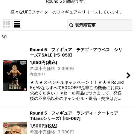
Round５の商品です。
様々なUFCファイターのフィギュアをリリースしています。
表示順変更
閉じる
3
件
表示数
:
Round 5 フィギュア チアゴ・アウベス シリ
ーズ7 SALE
[
r5-059
]
並び順
:
1,650
円
(税込)
希望小売価格
:
3,300
円
在庫あり
絞り込む
★☆★スペシャルキャンペーン！！☆★☆Round
5が今ならすべて50%OFF!!是非この機会にお買い
求めください！ ※セール商品につきまして、発送
後の不良品以外のキャンセル・返品・交換はお…
Round 5 フィギュア ランディ・クートゥア
Titansシリーズ1
[
r5-067
]
1,500
円
(税込)
希望小売価格
:
3,000
円