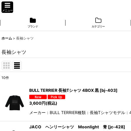
メニュー
ブランド
カテゴリー
ホーム
>
長袖シャツ
長袖シャツ
10
件
表示数
:
BULL TERRIER 長袖Tシャツ 4BOX 黒
[
bj-403
]
並び順
:
3,600
円
(税込)
メーカー：BULL TERRIER種類：長袖Tシャツモデル
JACO ヘンリーシャツ Moonlight 青
[
jc-428
]