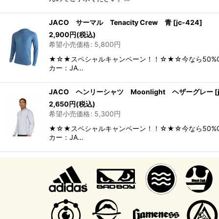
JACO サーマル Tenacity Crew 青
[
jc-424
]
2,900
円
(税込)
希望小売価格
:
5,800
円
★☆★スペシャルキャンペーン！！☆★☆今なら50%O
カー：JA…
JACO ヘンリーシャツ Moonlight ヘザーグレー
[
2,650
円
(税込)
希望小売価格
:
5,300
円
★☆★スペシャルキャンペーン！！☆★☆今なら50%O
カー：JA…