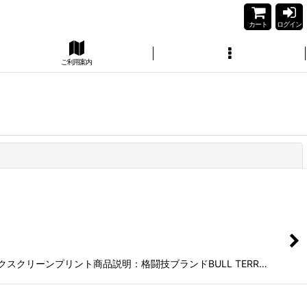
カート
ログイン
ご利用案内
閉じる
シルクスクリーンプリント商品説明：格闘技ブランドBULL TERR…