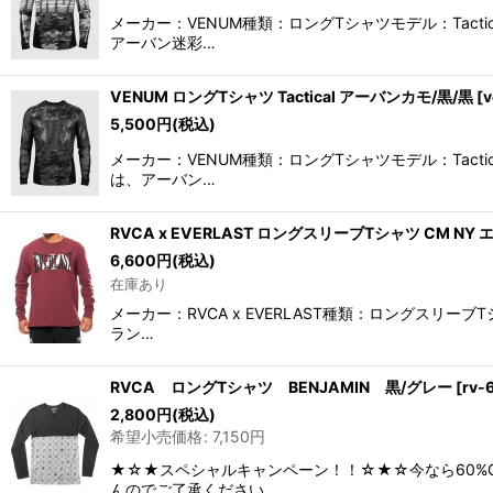
メーカー：VENUM種類：ロングTシャツモデル：Tac
アーバン迷彩…
VENUM ロングTシャツ Tactical アーバンカモ/黒/黒
[
v
5,500
円
(税込)
メーカー：VENUM種類：ロングTシャツモデル：Tac
は、アーバン…
RVCA x EVERLAST ロングスリーブTシャツ CM NY 
6,600
円
(税込)
在庫あり
メーカー：RVCA x EVERLAST種類：ロングスリ
ラン…
RVCA ロングTシャツ BENJAMIN 黒/グレー
[
rv-
2,800
円
(税込)
希望小売価格
:
7,150
円
★☆★スペシャルキャンペーン！！☆★☆今なら60%
んのでご了承ください。…