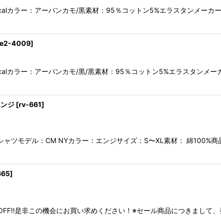
ticalカラー：アーバンカモ/黒素材：95％コットン5%エラスタンメ
e2-4009
]
ticalカラー：アーバンカモ/黒/黒素材：95％コットン5%エラスタ
エンジ
[
rv-661
]
ーブTシャツモデル：CM NYカラー：エンジサイズ：S〜XL素材： 綿1
665
]
OFF!!是非この機会にお買い求めください！※セール商品につきまして