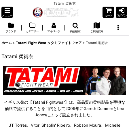
Tatami 柔術衣
メニュー
カート
ログイン
ブランド
カテゴリー
マイページ
商品検索
ご利用案内
ホーム
>
Tatami Fight Wear タタミファイトウェア
>
Tatami 柔術衣
Tatami 柔術衣
イギリス発の【Tatami Fightwear】は、高品質の柔術製品を手頃な
価格で提供することを目的として2009年にGareth DummerとLee
Jonesによって設立されました。
JT Torres、Vitor 'Shaolin' Ribeiro、Robson Moura、Michelle