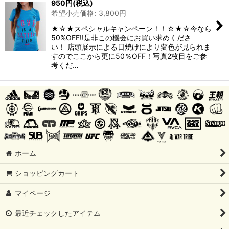
950
円
(税込)
希望小売価格
:
3,800
円
★☆★スペシャルキャンペーン！！☆★☆今なら
50%OFF!!是非この機会にお買い求めくださ
い！ 店頭展示による日焼けにより変色が見られま
すのでここから更に50％OFF！写真2枚目をご参
考くだ…
ホーム
ショッピングカート
マイページ
最近チェックしたアイテム