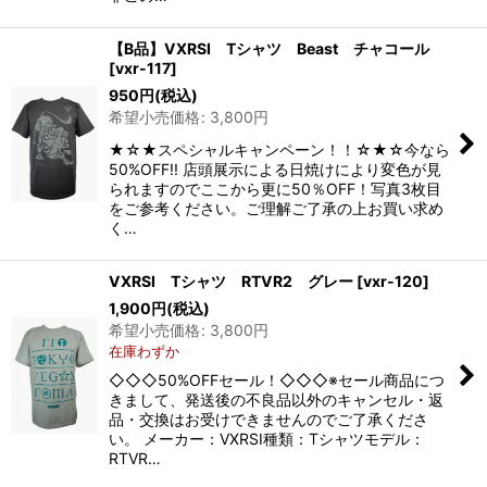
【B品】VXRSI Tシャツ Beast チャコール
[
vxr-117
]
950
円
(税込)
希望小売価格
:
3,800
円
★☆★スペシャルキャンペーン！！☆★☆今なら
50%OFF!! 店頭展示による日焼けにより変色が見
られますのでここから更に50％OFF！写真3枚目
をご参考ください。ご理解ご了承の上お買い求め
く…
VXRSI Tシャツ RTVR2 グレー
[
vxr-120
]
1,900
円
(税込)
希望小売価格
:
3,800
円
在庫わずか
◇◇◇50%OFFセール！◇◇◇※セール商品につ
きまして、発送後の不良品以外のキャンセル・返
品・交換はお受けできませんのでご了承くださ
い。 メーカー：VXRSI種類：Tシャツモデル：
RTVR…