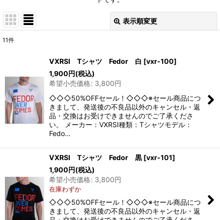
表示順変更
閉じる
11
件
表示数
:
VXRSI Tシャツ Fedor 白
[
vxr-100
]
1,900
円
(税込)
並び順
:
希望小売価格
:
3,800
円
◇◇◇50%OFFセール！◇◇◇※セール商品につ
絞り込む
きまして、発送後の不良品以外のキャンセル・返
品・交換はお受けできませんのでご了承くださ
い。 メーカー：VXRSI種類：Tシャツモデル：
Fedo…
VXRSI Tシャツ Fedor 黒
[
vxr-101
]
1,900
円
(税込)
希望小売価格
:
3,800
円
在庫わずか
◇◇◇50%OFFセール！◇◇◇※セール商品につ
きまして、発送後の不良品以外のキャンセル・返
品・交換はお受けできませんのでご了承くださ