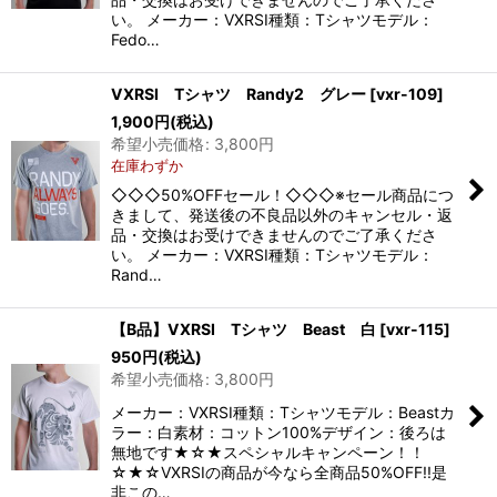
い。 メーカー：VXRSI種類：Tシャツモデル：
Fedo…
VXRSI Tシャツ Randy2 グレー
[
vxr-109
]
1,900
円
(税込)
希望小売価格
:
3,800
円
在庫わずか
◇◇◇50%OFFセール！◇◇◇※セール商品につ
きまして、発送後の不良品以外のキャンセル・返
品・交換はお受けできませんのでご了承くださ
い。 メーカー：VXRSI種類：Tシャツモデル：
Rand…
【B品】VXRSI Tシャツ Beast 白
[
vxr-115
]
950
円
(税込)
希望小売価格
:
3,800
円
メーカー：VXRSI種類：Tシャツモデル：Beastカ
ラー：白素材：コットン100%デザイン：後ろは
無地です★☆★スペシャルキャンペーン！！
☆★☆VXRSIの商品が今なら全商品50%OFF!!是
非この…