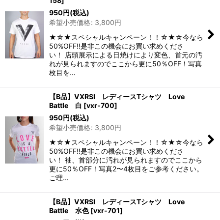
158
]
950
円
(税込)
希望小売価格
:
3,800
円
★☆★スペシャルキャンペーン！！☆★☆今なら
50%OFF!!是非この機会にお買い求めくださ
い！ 店頭展示による日焼けにより変色、首元の汚
れが見られますのでここから更に50％OFF！写真
枚目を…
【B品】VXRSI レディースTシャツ Love
Battle 白
[
vxr-700
]
950
円
(税込)
希望小売価格
:
3,800
円
★☆★スペシャルキャンペーン！！☆★☆今なら
50%OFF!!是非この機会にお買い求めくださ
い！ 袖、首部分に汚れが見られますのでここから
更に50％OFF！写真2〜4枚目をご参考ください。
ご理…
【B品】VXRSI レディースTシャツ Love
Battle 水色
[
vxr-701
]