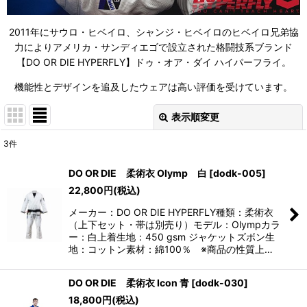
2011年にサウロ・ヒベイロ、シャンジ・ヒベイロのヒベイロ兄弟協
力によりアメリカ・サンディエゴで設立された格闘技系ブランド
【DO OR DIE HYPERFLY】ドゥ・オア・ダイ ハイパーフライ。
機能性とデザインを追及したウェアは高い評価を受けています。
表示順変更
閉じる
3
件
サブカテゴリ
:
DO OR DIE 柔術衣 Olymp 白
[
dodk-005
]
22,800
円
(税込)
表示数
:
メーカー：DO OR DIE HYPERFLY種類：柔術衣
（上下セット・帯は別売り）モデル：Olympカラ
並び順
:
ー：白上着生地：450 gsm ジャケットズボン生
地：コットン素材：綿100％ ※商品の性質上…
絞り込む
DO OR DIE 柔術衣 Icon 青
[
dodk-030
]
18,800
円
(税込)