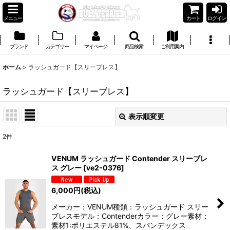
メニュー
カート
ログイン
ブランド
カテゴリー
マイページ
商品検索
ご利用案内
ホーム
>
ラッシュガード【スリーブレス】
ラッシュガード【スリーブレス】
表示順変更
閉じる
2
件
表示数
:
VENUM ラッシュガード Contender スリーブレ
ス グレー
[
ve2-0376
]
並び順
:
6,000
円
(税込)
絞り込む
メーカー：VENUM種類：ラッシュガード スリー
ブレスモデル：Contenderカラー：グレー素材：
素材1:ポリエステル81%、スパンデックス