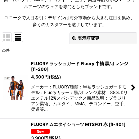
ルアーツのウェアを専門としたブランドです。
ユニークで人目を引くデザインは海外市場から大きな注目を集め、
多くのカスタマーを魅了しています。
表示順変更
閉じる
25
件
表示数
:
FLUORY ラッシュガード Fluory 半袖 黒/オレンジ
[
fl-200
]
並び順
:
4,500
円
(税込)
メーカー：FLUORY種類：半袖ラッシュガードモ
絞り込む
デル：Fluoryカラー：黒/オレンジ素材：88%ポリ
エステル12%スパンデックス商品説明：ブラジリ
アン柔術、ムエタイ、MMA、テコンドー、空手、
柔道等…
FLUORY ムエタイショーツ MTSF01 赤
[
fl-401
]
3,900
円
(税込)