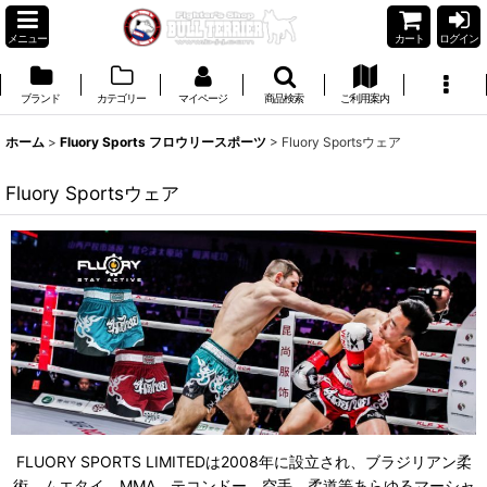
メニュー
カート
ログイン
ブランド
カテゴリー
マイページ
商品検索
ご利用案内
ホーム
>
Fluory Sports フロウリースポーツ
>
Fluory Sportsウェア
Fluory Sportsウェア
FLUORY SPORTS LIMITEDは2008年に設立され、ブラジリアン柔
術、ムエタイ、MMA、テコンドー、空手、柔道等あらゆるマーシャ