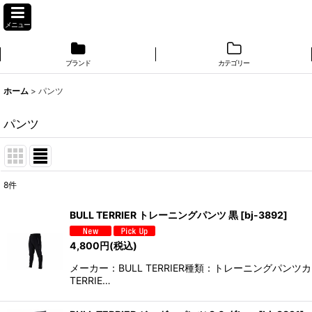
メニュー
ブランド
カテゴリー
ホーム
>
パンツ
パンツ
8
件
表示数
:
BULL TERRIER トレーニングパンツ 黒
[
bj-3892
]
並び順
:
4,800
円
(税込)
メーカー：BULL TERRIER種類：トレーニングパ
TERRIE…