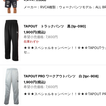
メーカー：RVCA種類：ウォークパンツモデル：ALL BR
TAPOUT トラックパンツ 黒
[
tp-090
]
1,900
円
(税込)
希望小売価格
:
7,800
円
在庫わずか
★☆★スペシャルキャンペーン！！☆★☆TAPOUTウェ
セ…
TAPOUT PRO ワークアウトパンツ 白
[
tpr-908
]
1,900
円
(税込)
希望小売価格
:
7,600
円
★☆★スペシャルキャンペーン！！☆★☆TAPOUT P