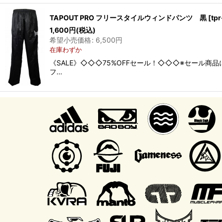
TAPOUT PRO フリースタイルウィンドパンツ 黒
[
tp
1,600
円
(税込)
希望小売価格
:
6,500
円
在庫わずか
《SALE》◇◇◇75%OFFセール！◇◇◇※セール商
フ…