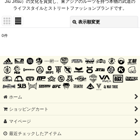
Jiu Jitsu）の文化を賞賛し、東アジアのルーツを持つ本物の武道の
ライフスタイルとストリートファッションブランドです。
表示順変更
閉じる
0
件
サブカテゴリ
:
表示数
:
並び順
:
絞り込む
ホーム
ショッピングカート
マイページ
最近チェックしたアイテム