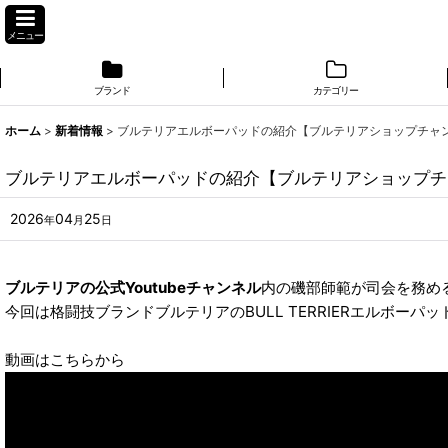
メニュー
ブランド
カテゴリー
ホーム
>
新着情報
>
ブルテリアエルボーパッドの紹介【ブルテリアショップチャ
ブルテリアエルボーパッドの紹介【ブルテリアショップチ
2026
04
25
年
月
日
ブルテリアの公式Youtubeチャンネル
内の磯部師範が司会を務め
今回は格闘技ブランドブルテリアのBULL TERRIERエルボーパ
動画はこちらから