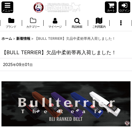
メニュー
カート
ログイン
ブランド
カテゴリー
マイページ
商品検索
ご利用案内
ホーム
>
新着情報
>
【BULL TERRIER】欠品中柔術帯再入荷しました！
【BULL TERRIER】欠品中柔術帯再入荷しました！
2025
09
01
年
月
日