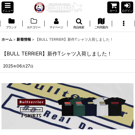
メニュー
カート
ログイン
ブランド
カテゴリー
マイページ
商品検索
ご利用案内
ホーム
>
新着情報
>
【BULL TERRIER】新作Tシャツ入荷しました！
【BULL TERRIER】新作Tシャツ入荷しました！
2025
06
27
年
月
日